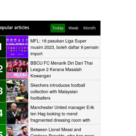
opular articles
Today
Week
Month
MFL: 18 pasukan Liga Super
1
musim 2023, boleh daftar 9 pemain
import
BBCU FC Menarik Diri Dari Thai
2
League 2 Kerana Masalah
Kewangan
Skechers introduces football
3
collection with Malaysian
footballers
Manchester United manager Erik
4
ten Hag looking to mend
fragmented dressing room with
one-to-one sessions with his
Between Lionel Messi and
5
players
Cristiano Ronaldo, who has more