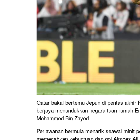
Qatar bakal bertemu Jepun di pentas akhir 
berjaya menundukkan negara tuan rumah Emi
Mohammed Bin Zayed.
Perlawanan bermula menarik seawal minit 
memecahkan kebuntuan dan gol Almoez Ali 