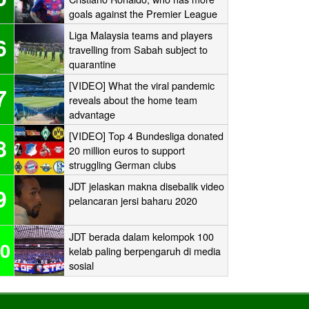
goals against the Premier League
‘Big Six’?
Liga Malaysia teams and players
6
travelling from Sabah subject to
quarantine
[VIDEO] What the viral pandemic
7
reveals about the home team
advantage
[VIDEO] Top 4 Bundesliga donated
8
20 million euros to support
struggling German clubs
JDT jelaskan makna disebalik video
9
pelancaran jersi baharu 2020
JDT berada dalam kelompok 100
0
kelab paling berpengaruh di media
sosial