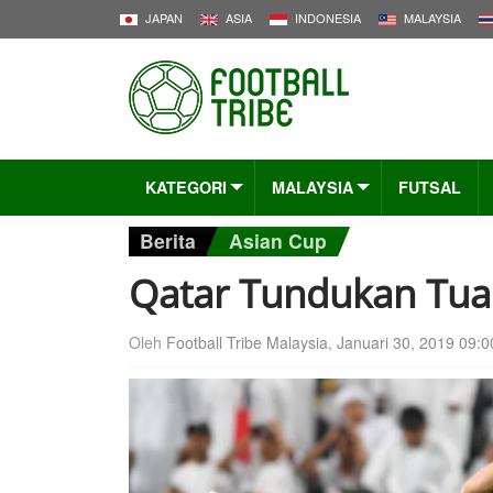
JAPAN
ASIA
INDONESIA
MALAYSIA
KATEGORI
MALAYSIA
FUTSAL
Berita
Asian Cup
Qatar Tundukan Tu
Oleh
Football Tribe Malaysia
,
Januari 30, 2019 09:0