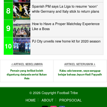
Spanish PM says La Liga to resume “soon”
8
while Germany and Italy stick to return plans
How to Have a Proper Matchday Experience
9
Like a Boss
PJ City unveils new home kit for 2020 season
10
ARTIKEL SEBELUMNYA
ARTIKEL SETERUSNYA
Pemain yang terlibat boleh
Kalau ada tawaran, saya sanggup
digantung daripada sertai Sukan
belajar bahasa Jepun-Hadi Fayyadh
Asia
© 2026 Copyright Football Tribe
HOME
ABOUT
PROPSOCIAL