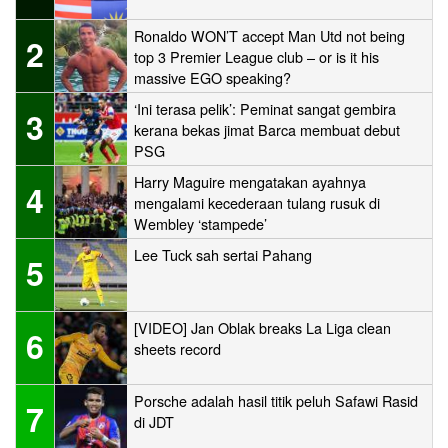
Ronaldo WON’T accept Man Utd not being
2
top 3 Premier League club – or is it his
massive EGO speaking?
‘Ini terasa pelik’: Peminat sangat gembira
3
kerana bekas jimat Barca membuat debut
PSG
Harry Maguire mengatakan ayahnya
4
mengalami kecederaan tulang rusuk di
Wembley ‘stampede’
Lee Tuck sah sertai Pahang
5
[VIDEO] Jan Oblak breaks La Liga clean
6
sheets record
Porsche adalah hasil titik peluh Safawi Rasid
7
di JDT