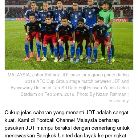
MALAYSIA, Johor Baharu: JDT pose for a group photo during
2016 AFC Cup Group stage match between JDT and
Ayeyawady United at Tan Sri Dato Haji Hassan Yunos Larkin
Stadium on Feb 24th, 2016. Photo By Nizam Rahman |
asiana.my
Cukup jelas cabaran yang menanti JDT adalah sangat
kuat. Kami di Football Channel Malaysia berharap
pasukan JDT mampu beraksi dengan cemerlang untuk
menewaskan Bangkok United dan layak ke peringkat