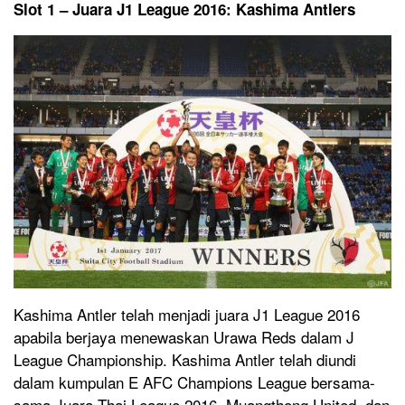
Slot 1 – Juara J1 League 2016: Kashima Antlers
Kashima Antler telah menjadi juara J1 League 2016
apabila berjaya menewaskan Urawa Reds dalam J
League Championship. Kashima Antler telah diundi
dalam kumpulan E AFC Champions League bersama-
sama Juara Thai League 2016, Muangthong United, dan