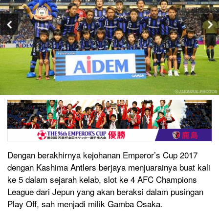
Dengan berakhirnya kejohanan Emperor’s Cup 2017
dengan Kashima Antlers berjaya menjuarainya buat kali
ke 5 dalam sejarah kelab, slot ke 4 AFC Champions
League dari Jepun yang akan beraksi dalam pusingan
Play Off, sah menjadi milik Gamba Osaka.