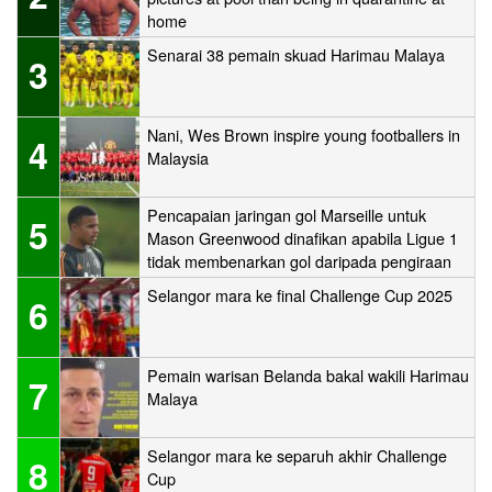
home
Senarai 38 pemain skuad Harimau Malaya
3
Nani, Wes Brown inspire young footballers in
4
Malaysia
Pencapaian jaringan gol Marseille untuk
5
Mason Greenwood dinafikan apabila Ligue 1
tidak membenarkan gol daripada pengiraan
Selangor mara ke final Challenge Cup 2025
6
Pemain warisan Belanda bakal wakili Harimau
7
Malaya
Selangor mara ke separuh akhir Challenge
8
Cup