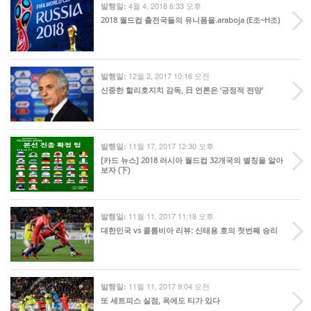
4월 4, 2018 6:33 오후
발행일:
2018 월드컵 출전국들의 유니폼을.araboja (E조~H조)
12월 2, 2017 10:16 오전
발행일:
신중한 할리호지치 감독, 日 언론은 ‘긍정적 전망’
11월 17, 2017 12:30 오후
발행일:
[카드 뉴스] 2018 러시아 월드컵 32개국의 별칭을 알아
보자 (下)
11월 11, 2017 11:18 오후
발행일:
대한민국 vs 콜롬비아 리뷰: 신태용 호의 첫번째 승리
11월 11, 2017 9:04 오전
발행일:
또 세트피스 실점, 옥에도 티가 있다