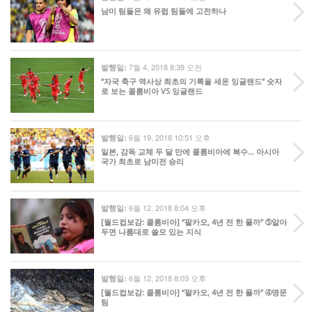
남미 팀들은 왜 유럽 팀들에 고전하나
7월 4, 2018 8:39 오전
발행일:
“자국 축구 역사상 최초의 기록을 세운 잉글랜드” 숫자
로 보는 콜롬비아 VS 잉글랜드
6월 19, 2018 10:51 오후
발행일:
일본, 감독 교체 두 달 만에 콜롬비아에 복수… 아시아
국가 최초로 남미전 승리
6월 12, 2018 8:04 오후
발행일:
[월드컵보감: 콜롬비아] “팔카오, 4년 전 한 풀까” ➄알아
두면 나름대로 쓸모 있는 지식
6월 12, 2018 8:03 오후
발행일:
[월드컵보감: 콜롬비아] “팔카오, 4년 전 한 풀까” ➃명문
팀