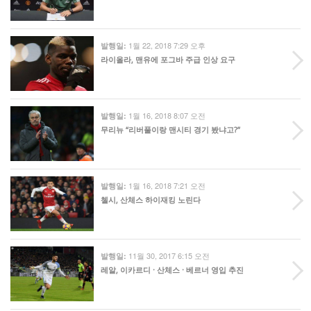
1월 22, 2018 7:29 오후
발행일:
라이올라, 맨유에 포그바 주급 인상 요구
1월 16, 2018 8:07 오전
발행일:
무리뉴 “리버풀이랑 맨시티 경기 봤냐고?”
1월 16, 2018 7:21 오전
발행일:
첼시, 산체스 하이재킹 노린다
11월 30, 2017 6:15 오전
발행일:
레알, 이카르디 · 산체스 · 베르너 영입 추진