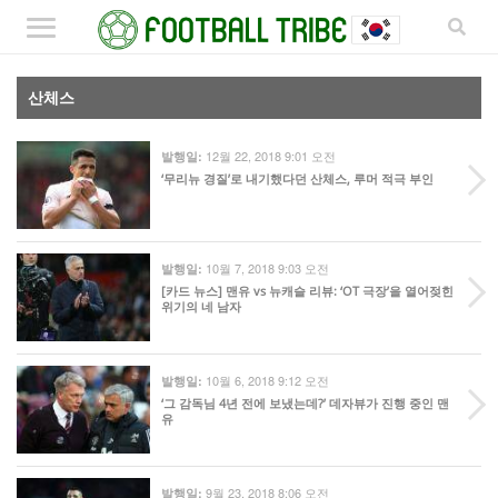
산체스
12월 22, 2018 9:01 오전
발행일:
‘무리뉴 경질’로 내기했다던 산체스, 루머 적극 부인
10월 7, 2018 9:03 오전
발행일:
[카드 뉴스] 맨유 vs 뉴캐슬 리뷰: ‘OT 극장’을 열어젖힌
위기의 네 남자
10월 6, 2018 9:12 오전
발행일:
‘그 감독님 4년 전에 보냈는데?’ 데자뷰가 진행 중인 맨
유
9월 23, 2018 8:06 오전
발행일: