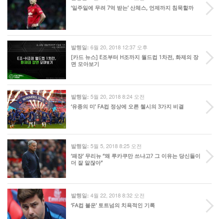
‘일주일에 무려 7억 받는’ 산체스, 언제까지 침묵할까
6월 20, 2018 12:37 오후
발행일:
[카드 뉴스] E조부터 H조까지 월드컵 1차전, 화제의 장
면 모아보기
5월 20, 2018 8:24 오전
발행일:
‘유종의 미’ FA컵 정상에 오른 첼시의 3가지 비결
5월 5, 2018 8:25 오전
발행일:
‘패장’ 무리뉴 “왜 루카쿠만 쓰냐고? 그 이유는 당신들이
더 잘 알잖아”
4월 22, 2018 8:32 오전
발행일:
‘FA컵 불운’ 토트넘의 치욕적인 기록