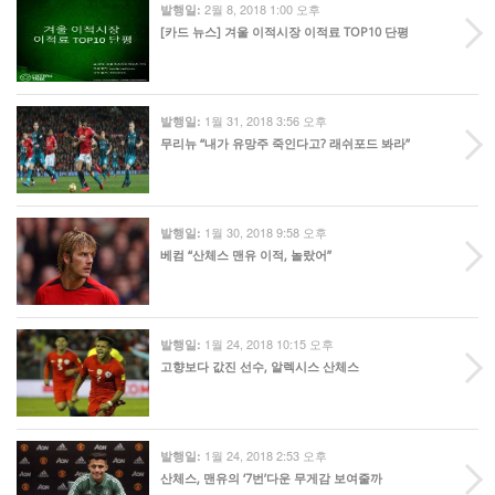
2월 8, 2018 1:00 오후
발행일:
[카드 뉴스] 겨울 이적시장 이적료 TOP10 단평
1월 31, 2018 3:56 오후
발행일:
무리뉴 “내가 유망주 죽인다고? 래쉬포드 봐라”
1월 30, 2018 9:58 오후
발행일:
베컴 “산체스 맨유 이적, 놀랐어”
1월 24, 2018 10:15 오후
발행일:
고향보다 값진 선수, 알렉시스 산체스
1월 24, 2018 2:53 오후
발행일:
산체스, 맨유의 ‘7번’다운 무게감 보여줄까