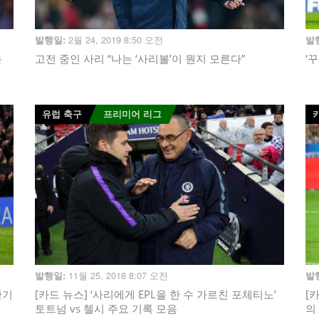
2월 24, 2019 8:50 오전
발행일:
발
는
고전 중인 사리 “나는 ‘사리볼’이 뭔지 모른다”
‘
유럽 축구
프리미어 리그
11월 25, 2018 8:07 오전
발행일:
발
안기
[카드 뉴스] ‘사리에게 EPL을 한 수 가르친 포체티노’
[
토트넘 vs 첼시 주요 기록 모음
의