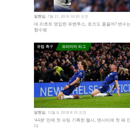
7월 21, 2019 10:20 오전
발행일:
데 리흐트 영입한 유벤투스, 로즈도 품을까? 변수
향수병
유럽 축구
프리미어 리그
12월 9, 2018 8:15 오전
발행일:
’44분’ 만에 첫 슈팅 기록한 첼시, 맨시티에 첫 패 
다