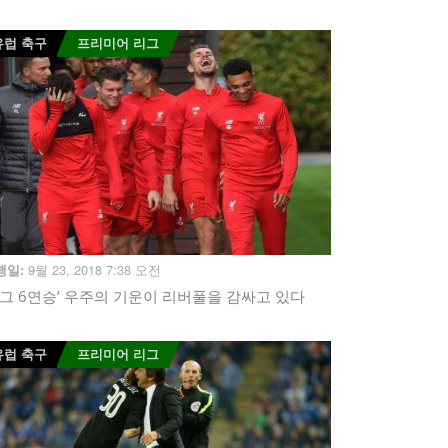
유럽 축구
프리미어 리그
9월 23, 2018 7:38 오전
행일:
리그 6연승’ 우주의 기운이 리버풀을 감싸고 있다
유럽 축구
프리미어 리그