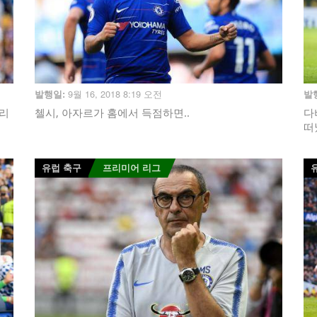
9월 16, 2018 8:19 오전
발행일:
발
 리
첼시, 아자르가 홈에서 득점하면..
다
떠
유럽 축구
프리미어 리그