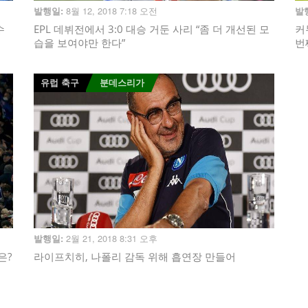
8월 12, 2018 7:18 오전
발행일:
발
수
EPL 데뷔전에서 3:0 대승 거둔 사리 “좀 더 개선된 모
커
습을 보여야만 한다”
번
유럽 축구
분데스리가
2월 21, 2018 8:31 오후
발행일:
은?
라이프치히, 나폴리 감독 위해 흡연장 만들어