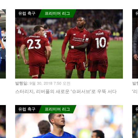
유럽 축구
프리미어 리그
9월 30, 2018 7:50 오전
발행일:
발
스터리지, 리버풀의 새로운 ‘슈퍼서브’로 우뚝 서다
‘
유럽 축구
프리미어 리그