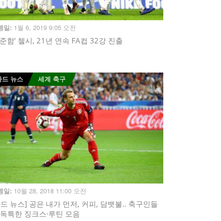
1월 6, 2019 9:05 오전
행일:
꾸준함’ 첼시, 21년 연속 FA컵 32강 진출
카드 뉴스
세계 축구
10월 28, 2018 11:00 오전
행일:
카드 뉴스] 공은 내가 먼저, 커피, 담뱃불.. 축구인들
 독특한 징크스·루틴 모음