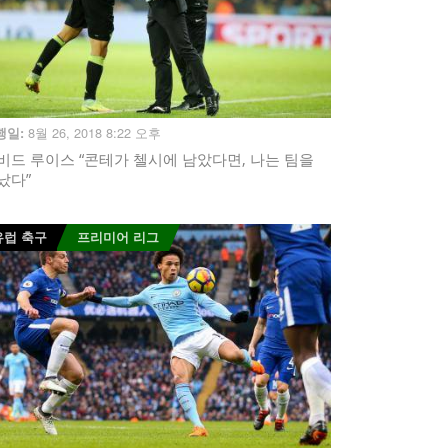
8월 26, 2018 8:22 오후
행일:
비드 루이스 “콘테가 첼시에 남았다면, 나는 팀을
났다”
유럽 축구
프리미어 리그