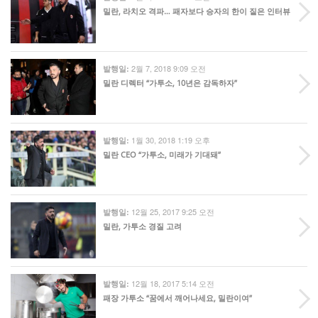
밀란, 라치오 격파… 패자보다 승자의 한이 짙은 인터뷰
2월 7, 2018 9:09 오전
발행일:
밀란 디렉터 “가투소, 10년은 감독하자”
1월 30, 2018 1:19 오후
발행일:
밀란 CEO “가투소, 미래가 기대돼”
12월 25, 2017 9:25 오전
발행일:
밀란, 가투소 경질 고려
12월 18, 2017 5:14 오전
발행일:
패장 가투소 “꿈에서 깨어나세요, 밀란이여”