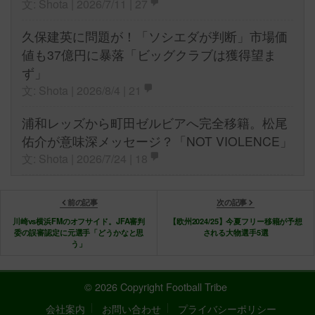
文: Shota | 2026/7/11 |
27
久保建英に問題が！「ソシエダが判断」市場価
値も37億円に暴落「ビッグクラブは獲得望ま
ず」
文: Shota | 2026/8/4 |
21
浦和レッズから町田ゼルビアへ完全移籍。松尾
佑介が意味深メッセージ？「NOT VIOLENCE」
文: Shota | 2026/7/24 |
18
前の記事
次の記事
川崎vs横浜FMのオフサイド。JFA審判
【欧州2024/25】今夏フリー移籍が予想
委の誤審認定に元選手「どうかなと思
される大物選手5選
う」
© 2026 Copyright Football Tribe
会社案内
お問い合わせ
プライバシーポリシー