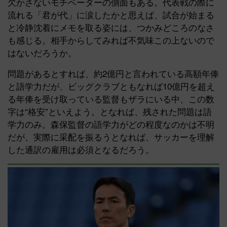
欠かさないモチベーターの側面もある。代表戦の際に
流れる「君が代」に涙したかと思えば、試合が始まる
と冷静沈着にメモを取る姿には、つかみどころのなさ
も感じる。相手からしてみれば不気味この上ないので
はないだろうか。
問題があるとすれば、約2億円と言われている高額年俸
と語学力だが、ビッグクラブともなれば10億円を超え
る年俸を受け取っている監督もザラにいる中、この数
字は“格安”といえよう。となれば、残された問題は語
学力のみ。森保監督の語学力がどの程度なのかは不明
だが、実際に采配を振るうとなれば、サッカーを理解
した通訳の雇用は必須となるだろう。