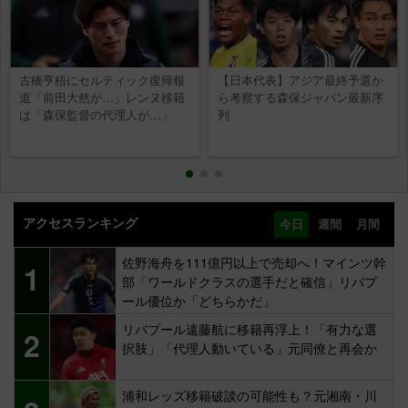
古橋亨梧にセルティック復帰報
【日本代表】アジア最終予選か
道「前田大然が…」レンヌ移籍
ら考察する森保ジャパン最新序
は「森保監督の代理人が…」
列
アクセスランキング
今日
週間
月間
佐野海舟を111億円以上で売却へ！マインツ幹
1
部「ワールドクラスの選手だと確信」リバプ
ール優位か「どちらかだ」
リバプール遠藤航に移籍再浮上！「有力な選
2
択肢」「代理人動いている」元同僚と再会か
浦和レッズ移籍破談の可能性も？元湘南・川