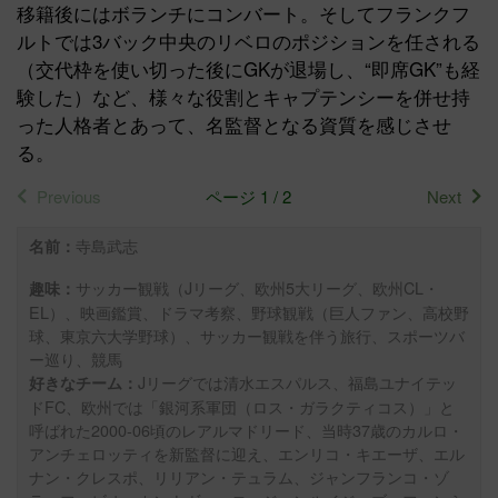
移籍後にはボランチにコンバート。そしてフランクフ
ルトでは3バック中央のリベロのポジションを任される
（交代枠を使い切った後にGKが退場し、“即席GK”も経
験した）など、様々な役割とキャプテンシーを併せ持
った人格者とあって、名監督となる資質を感じさせ
る。
Previous
ページ 1 / 2
Next
寺島武志
名前：
サッカー観戦（Jリーグ、欧州5大リーグ、欧州CL・
趣味：
EL）、映画鑑賞、ドラマ考察、野球観戦（巨人ファン、高校野
球、東京六大学野球）、サッカー観戦を伴う旅行、スポーツバ
ー巡り、競馬
Jリーグでは清水エスパルス、福島ユナイテッ
好きなチーム：
ドFC、欧州では「銀河系軍団（ロス・ガラクティコス）」と
呼ばれた2000-06頃のレアルマドリード、当時37歳のカルロ・
アンチェロッティを新監督に迎え、エンリコ・キエーザ、エル
ナン・クレスポ、リリアン・テュラム、ジャンフランコ・ゾ