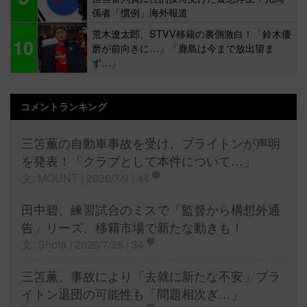
係者「慣例」海外報道
荒木遼太郎、STVV移籍の裏側激白！「鈴木優
10
磨が前向きに…」「鹿島は今まで放出望ま
ず…」
コメントランキング
三笘薫の自動車事故を受け、ブライトンが声明
を発表！「クラブとして本件について…」
文: MOUNT | 2026/7/9 |
44
田中碧、練習試合のミスで「監督から構想外通
告」リーズ、移籍市場で新たな動きも！
文: Shota | 2026/7/28 |
34
三笘薫、事故により「去就に新たな不安」ブラ
イトン退団の可能性も「問題相次ぎ…」