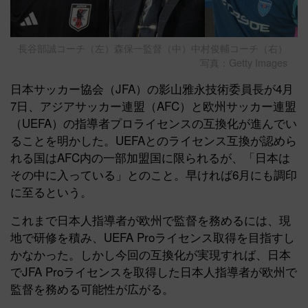
長谷部誠コーチ（左）森保一監督（中）中村俊輔コーチ（右）
写真：Getty Images
日本サッカー協会（JFA）の影山雅永技術委員長が4月
7日、アジアサッカー連盟（AFC）と欧州サッカー連盟
（UEFA）の指導者プロライセンスの互換化が進んでい
ることを明かした。UEFAとのライセンス互換が認めら
れる国はAFC内の一部加盟国に限られるが、「日本は
その中に入っている」とのこと。早ければ6月にも調印
に至るという。
これまで日本人指導者が欧州で監督を務めるには、現
地で研修を積み、UEFA Proライセンス取得を目指すし
かなかった。しかし今回の互換化が実現すれば、日本
でJFA Proライセンスを取得した日本人指導者が欧州で
監督を務める可能性が広がる。