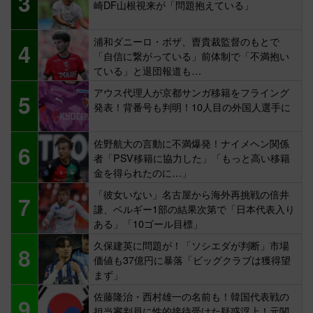
3
崎DF山根視来が「問題抱えている」
浦和ダニーロ・ボザ、曺貴裁監督のもとで
4
「自信に繋がっている」前体制で「不満抱い
ている」と退団報道も…
アウス代理人が京都サンガ移籍をフライング
5
発表！背番号も判明！10人目の外国人選手に
佐野航大の言動に不満爆発！ナイメヘン関係
6
者「PSV移籍に協力した」「もっと高い移籍
金を得られたのに…」
「彼女いない」名古屋から海外再挑戦の倍井
7
謙、ベルギー1部の結果次第で「日本代表入り
ある」「10ゴール目標」
久保建英に問題が！「ソシエダが判断」市場
8
価値も37億円に暴落「ビッグクラブは獲得望
まず」
佐藤隆治・西村雄一の名前も！韓国代表戦の
9
担当審判員に性的接待受けた疑惑浮上！元関