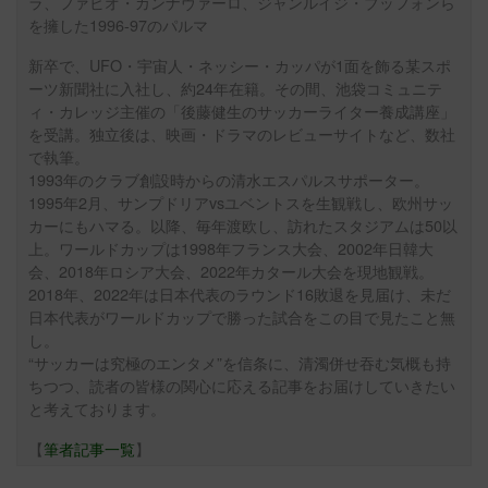
ラ、ファビオ・カンナヴァーロ、ジャンルイジ・ブッフォンら
を擁した1996-97のパルマ
新卒で、UFO・宇宙人・ネッシー・カッパが1面を飾る某スポ
ーツ新聞社に入社し、約24年在籍。その間、池袋コミュニテ
ィ・カレッジ主催の「後藤健生のサッカーライター養成講座」
を受講。独立後は、映画・ドラマのレビューサイトなど、数社
で執筆。
1993年のクラブ創設時からの清水エスパルスサポーター。
1995年2月、サンプドリアvsユベントスを生観戦し、欧州サッ
カーにもハマる。以降、毎年渡欧し、訪れたスタジアムは50以
上。ワールドカップは1998年フランス大会、2002年日韓大
会、2018年ロシア大会、2022年カタール大会を現地観戦。
2018年、2022年は日本代表のラウンド16敗退を見届け、未だ
日本代表がワールドカップで勝った試合をこの目で見たこと無
し。
“サッカーは究極のエンタメ”を信条に、清濁併せ吞む気概も持
ちつつ、読者の皆様の関心に応える記事をお届けしていきたい
と考えております。
【
筆者記事一覧
】