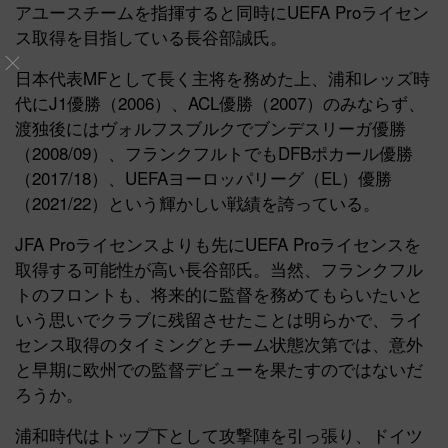
アユースチームを指揮すると同時にUEFA Proライセン
ス取得を目指している長谷部誠氏。
日本代表MFとして長く主将を務めた上、浦和レッズ時
代にJ1優勝（2006）、ACL優勝（2007）のみならず、
渡独後にはヴォルフスブルクでブンデスリーガ優勝
（2008/09）、フランクフルトでもDFBポカール優勝
（2017/18）、UEFAヨーロッパリーグ（EL）優勝
（2021/22）という輝かしい戦績を誇っている。
JFA Proライセンスよりも先にUEFA Proライセンスを
取得する可能性が高い長谷部氏。当然、フランクフル
トのフロントも、将来的に監督を務めてもらいたいと
いう思いでクラブに残留させたことは明らかで、ライ
センス取得のタイミングとチーム状態次第では、意外
と早期に欧州での監督デビューを果たすのではないだ
ろうか。
浦和時代はトップ下として攻撃陣を引っ張り、ドイツ