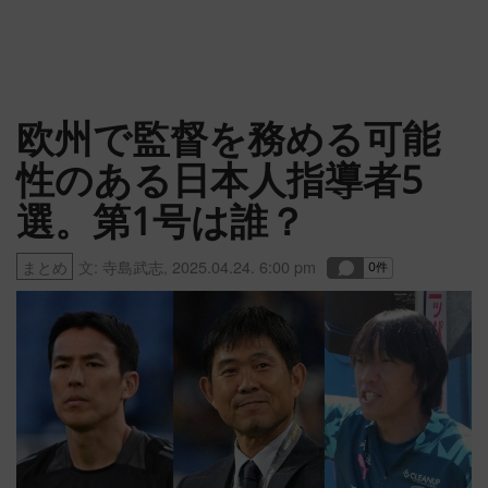
欧州で監督を務める可能
性のある日本人指導者5
選。第1号は誰？
まとめ
文:
寺島武志
,
2025.04.24. 6:00 pm