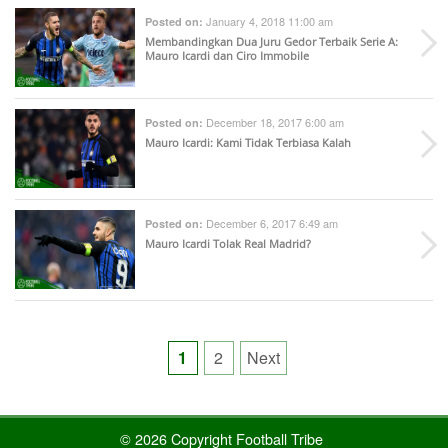
January 4, 2018 11:00 am
Posted on:
Membandingkan Dua Juru Gedor Terbaik Serie A:
Mauro Icardi dan Ciro Immobile
December 18, 2017 6:00 am
Posted on:
Mauro Icardi: Kami Tidak Terbiasa Kalah
December 6, 2017 6:49 am
Posted on:
Mauro Icardi Tolak Real Madrid?
Posts
1
2
Next
pagination
© 2026 Copyright Football Tribe