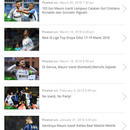
March 20, 2018 7:30 pm
Posted on:
103 Gol Mauro Icardi Lampaui Catatan Gol Cristiano
Ronaldo dan Gonzalo Higuain
March 19, 2018 3:45 pm
Posted on:
Best XI Liga Top Eropa Edisi 17-19 Maret 2018
March 18, 2018 8:59 pm
Posted on:
Di Genoa, Mauro Icardi (Kembali) Menulis Sejarah
February 4, 2018 5:59 am
Posted on:
No Icardi, No Party!
January 31, 2018 3:30 pm
Posted on:
Genitnya Mauro Icardi Ketika Real Madrid Melirik