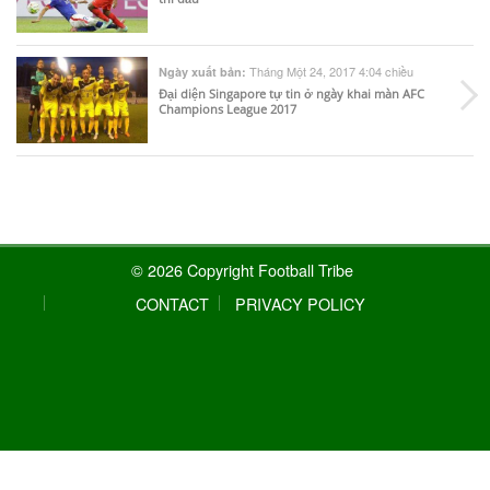
Tháng Một 24, 2017 4:04 chiều
Ngày xuất bản:
Đại diện Singapore tự tin ở ngày khai màn AFC
Champions League 2017
© 2026 Copyright Football Tribe
CONTACT
PRIVACY POLICY