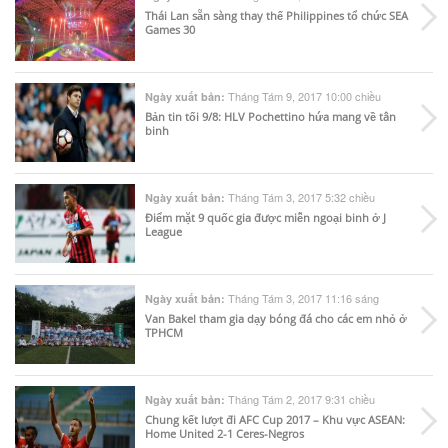
Thái Lan sẵn sàng thay thế Philippines tổ chức SEA
Games 30
Tháng Tám 9, 2017 10:00 chiều
Ngày xuất bản:
Bản tin tối 9/8: HLV Pochettino hứa mang về tân
binh
Tháng Tám 3, 2017 5:32 chiều
Ngày xuất bản:
Điểm mặt 9 quốc gia được miễn ngoại binh ở J
League
Tháng Tám 3, 2017 11:16 sáng
Ngày xuất bản:
Van Bakel tham gia dạy bóng đá cho các em nhỏ ở
TPHCM
Tháng Tám 2, 2017 9:31 chiều
Ngày xuất bản:
Chung kết lượt đi AFC Cup 2017 – Khu vực ASEAN:
Home United 2-1 Ceres-Negros