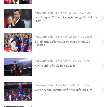
Tháng Năm 28, 2017 9:03 sáng
Ngày xuất bản:
Luis Enrique: “Tôi có thể chuyển sang môn thể thao
khác”
Tháng Năm 22, 2017 11:32 sáng
Ngày xuất bản:
Bản tin trưa 22/5: Messi san phẳng kỷ lục của
Ronaldo
Tháng Năm 5, 2017 9:38 sáng
Ngày xuất bản:
Xavi từ chối dẫn dắt Barcelona B
Tháng Tư 27, 2017 6:10 sáng
Ngày xuất bản:
Vắng Neymar, Barcelona vẫn hủy diệt Osasuna