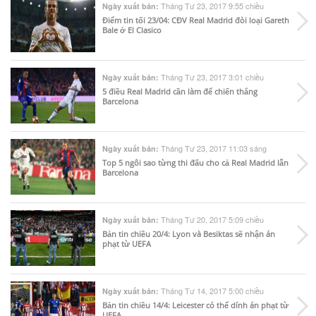
Tháng Tư 23, 2017 9:55 chiều
Ngày xuất bản:
Điểm tin tối 23/04: CĐV Real Madrid đòi loại Gareth
Bale ở El Clasico
Tháng Tư 23, 2017 3:01 chiều
Ngày xuất bản:
5 điều Real Madrid cần làm để chiến thắng
Barcelona
Tháng Tư 23, 2017 11:03 sáng
Ngày xuất bản:
Top 5 ngôi sao từng thi đấu cho cả Real Madrid lẫn
Barcelona
Tháng Tư 20, 2017 5:09 chiều
Ngày xuất bản:
Bản tin chiều 20/4: Lyon và Besiktas sẽ nhận án
phạt từ UEFA
Tháng Tư 14, 2017 5:00 chiều
Ngày xuất bản:
Bản tin chiều 14/4: Leicester có thể dính án phạt từ
UEFA