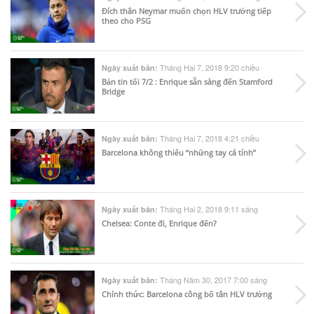
Đích thân Neymar muốn chọn HLV trưởng tiếp
theo cho PSG
Tháng Hai 7, 2018 9:20 chiều
Ngày xuất bản:
Bản tin tối 7/2 : Enrique sẵn sàng đến Stamford
Bridge
Tháng Hai 7, 2018 4:21 chiều
Ngày xuất bản:
Barcelona không thiếu “những tay cá tính”
Tháng Hai 2, 2018 9:11 sáng
Ngày xuất bản:
Chelsea: Conte đi, Enrique đến?
Tháng Năm 30, 2017 7:00 sáng
Ngày xuất bản:
Chính thức: Barcelona công bố tân HLV trưởng