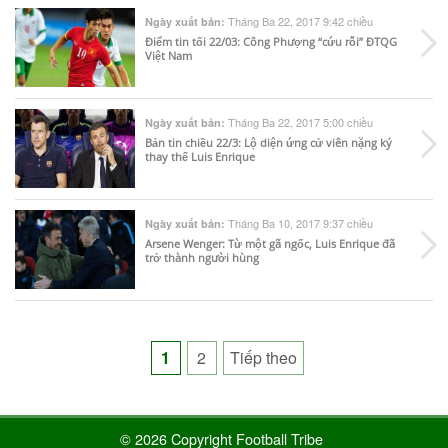
Tháng Ba 22, 2017 9:42 chiều
Ngày xuất bản:
Điểm tin tối 22/03: Công Phượng “cứu rỗi” ĐTQG
Việt Nam
Tháng Ba 22, 2017 5:00 chiều
Ngày xuất bản:
Bản tin chiều 22/3: Lộ diện ứng cử viên nặng ký
thay thế Luis Enrique
Tháng Ba 10, 2017 9:37 chiều
Ngày xuất bản:
Arsene Wenger: Từ một gã ngốc, Luis Enrique đã
trở thành người hùng
Posts
1
2
Tiếp theo
pagination
© 2026 Copyright Football Tribe