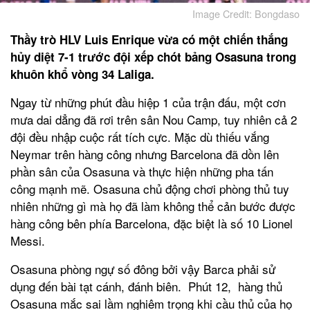
Image Credit: Bongdaso
Thầy trò HLV Luis Enrique vừa có một chiến thắng
hủy diệt 7-1 trước đội xếp chót bảng Osasuna trong
khuôn khổ vòng 34 Laliga.
Ngay từ những phút đầu hiệp 1 của trận đấu, một cơn
mưa dai dẳng đã rơi trên sân Nou Camp, tuy nhiên cả 2
đội đều nhập cuộc rất tích cực. Mặc dù thiếu vắng
Neymar trên hàng công nhưng Barcelona đã dồn lên
phần sân của Osasuna và thực hiện những pha tấn
công mạnh mẽ. Osasuna chủ động chơi phòng thủ tuy
nhiên những gì mà họ đã làm không thể cản bước được
hàng công bên phía Barcelona, đặc biệt là số 10 Lionel
Messi.
Osasuna phòng ngự số đông bởi vậy Barca phải sử
dụng đến bài tạt cánh, đánh biên. Phút 12, hàng thủ
Osasuna mắc sai lầm nghiêm trọng khi cầu thủ của họ