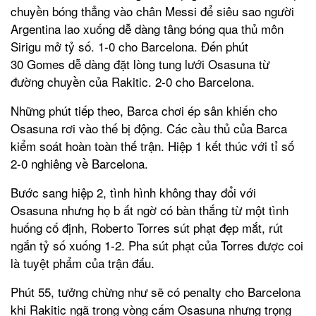
chuyền bóng thẳng vào chân Messi để siêu sao người
Argentina lao xuống dễ dàng tâng bóng qua thủ môn
Sirigu mở tỷ số. 1-0 cho Barcelona. Đến phút
30 Gomes dễ dàng đặt lòng tung lưới Osasuna từ
đường chuyền của Rakitic. 2-0 cho Barcelona.
Những phút tiếp theo, Barca chơi ép sân khiến cho
Osasuna rơi vào thế bị động. Các cầu thủ của Barca
kiểm soát hoàn toàn thế trận. Hiệp 1 kết thúc với tỉ số
2-0 nghiêng về Barcelona.
Bước sang hiệp 2, tình hình không thay đổi với
Osasuna nhưng họ b ất ngờ có bàn thắng từ một tình
huống cố định, Roberto Torres sút phạt đẹp mắt, rút
ngắn tỷ số xuống 1-2. Pha sút phạt của Torres được coi
là tuyệt phẩm của trận đấu.
Phút 55, tưởng chừng như sẽ có penalty cho Barcelona
khi Rakitic ngã trong vòng cấm Osasuna nhưng trọng