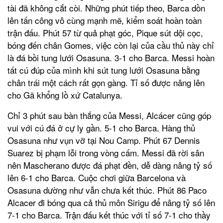
tài đã không cắt còi. Những phút tiếp theo, Barca dồn
lên tấn công vô cùng mạnh mẽ, kiểm soát hoàn toàn
trận đấu. Phút 57 từ quả phạt góc, Pique sút dội cọc,
bóng đến chân Gomes, việc còn lại của cầu thủ này chỉ
là đá bồi tung lưới Osasuna. 3-1 cho Barca. Messi hoàn
tất cú đúp của mình khi sút tung lưới Osasuna bằng
chân trái một cách rất gọn gàng. Tỉ số được nâng lên
cho Gã khổng lồ xứ Catalunya.
Chỉ 3 phút sau bàn thắng của Messi, Alcácer cũng góp
vui với cú đá ở cự ly gần. 5-1 cho Barca. Hàng thủ
Osasuna như vụn vỡ tại Nou Camp. Phút 67 Dennis
Suarez bị phạm lỗi trong vòng cấm. Messi đã rời sân
nên Mascherano được đá phạt đền, dễ dàng nâng tỷ số
lên 6-1 cho Barca. Cuộc chơi giữa Barcelona và
Osasuna dường như vẫn chưa kết thúc. Phút 86 Paco
Alcacer đi bóng qua cả thủ môn Sirigu để nâng tỷ số lên
7-1 cho Barca. Trận đấu kết thúc với tỉ số 7-1 cho thầy