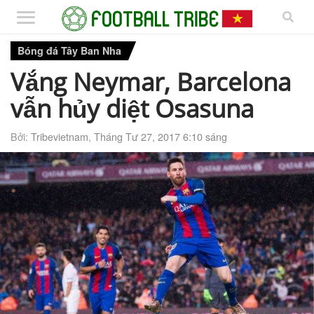
Bóng đá Tây Ban Nha
Vắng Neymar, Barcelona
vẫn hủy diệt Osasuna
Bởi:
Tribevietnam
,
Tháng Tư 27, 2017 6:10 sáng