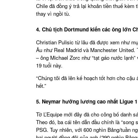
Chile đã đồng ý trả lại khoản tiền thuế kèm
thay vì ngồi tù.
4. Chủ tịch Dortmund kiến các ông lớn C
Christian Pulisic từ lâu đã được xem như mụ
Âu như Real Madrid và Manchester United. T
– ông Michael Zorc như “tạt gáo nước lạnh”
19 tuổi này.
“Chúng tôi đã lên kế hoạch tốt hơn cho cậu 
hết.”
5. Neymar hưởng lương cao nhất Ligue 1
Tờ L’Equipe mới đây đã cho công bố danh sá
Theo đó, ba cái tên dẫn đầu chính là “song
PSG. Tuy nhiên, với 600 nghìn Bảng/tuần ng
hai người đồng đội của anh (290 nghìn Bảng/