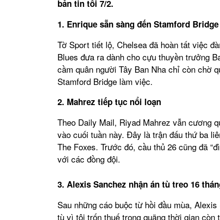
bản tin tối 7/2.
1. Enrique sẵn sàng đến Stamford Bridge
Tờ Sport tiết lộ, Chelsea đã hoàn tất việc 
Blues đưa ra dành cho cựu thuyền trưởng Ba
cầm quân người Tây Ban Nha chỉ còn chờ qu
Stamford Bridge làm việc.
2. Mahrez tiếp tục nổi loạn
Theo Daily Mail, Riyad Mahrez vẫn cương qu
vào cuối tuần này. Đây là trận đấu thứ ba liê
The Foxes. Trước đó, cầu thủ 26 cũng đã “đìn
với các đồng đội.
3. Alexis Sanchez nhận án tù treo 16 thán
Sau những cáo buộc từ hồi đầu mùa, Alexis
tù vì tội trốn thuế trong quãng thời gian còn