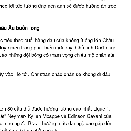
 theo lợi tức tương ứng nên anh sẽ được hưởng án treo
hâu Âu buồn long
c tiêu theo đuổi hàng đầu của không ít ông lớn Châu
uy nhiên trong phát biểu mới đây, Chủ tịch Dortmund
 vào những đội bóng có tham vọng chiêu mộ chân sút
ấy vào Hè tới. Christian chắc chắn sẽ không đi đâu
ch 30 cầu thủ được hưởng lương cao nhất Ligue 1.
 sát” Neymar- Kylian Mbappe và Edinson Cavani của
ôi sao người Brazil hưởng mức đãi ngộ cao gấp đôi
tuần) và bỏ xa phần còn lại.