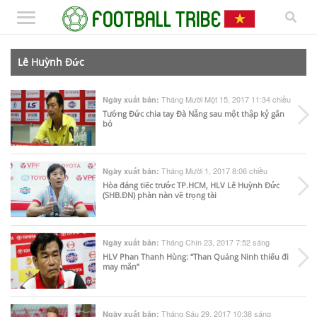
Lê Huỳnh Đức
Tháng Mười Một 15, 2017 11:34 chiều
Ngày xuất bản:
Tướng Đức chia tay Đà Nẵng sau một thập kỷ gắn
bó
Tháng Mười 1, 2017 8:06 chiều
Ngày xuất bản:
Hòa đáng tiếc trước TP.HCM, HLV Lê Huỳnh Đức
(SHB.ĐN) phàn nàn về trọng tài
Tháng Chín 23, 2017 7:52 sáng
Ngày xuất bản:
HLV Phan Thanh Hùng: “Than Quảng Ninh thiếu đi
may mắn”
Tháng Sáu 29, 2017 10:38 sáng
Ngày xuất bản: