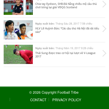
Chia tay Eydison, SHB.Đà Nẵng chiêu mộ cầu thủ
chơi bóng tại giải VĐQG Scotland
Tháng Sáu 28, 2017 7:58 chiều
Ngày xuất bản:
HLV Lê Huỳnh Đức: “Các cầu thủ Hà Nội đá rất tiểu
xảo”
Tháng Năm 19, 2017 9:28 chiều
Ngày xuất bản:
Thái Sung được trao cơ hội tại lượt về V-League
2017
© 2026 Copyright Football Tribe
CONTACT
PRIVACY POLICY