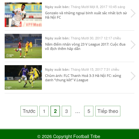
Tháng Mười Một 8, 2017 10:45 sáng
Ngày xuất bản:
Gonzalo và những ngoại binh xuất sắc nhất lịch sử
Hà Nội FC
Tháng Mười 30, 2017 12:17 chiều
Ngày xuất bản:
Năm điểm nhấn vòng 23 V League 2017: Cuộc đua
vô địch thêm hấp dẫn
Tháng Mười 15, 2017 7:31 chiều
Ngày xuất bản:
Chùm ảnh: FLC Thanh Hoá 3-3 Hà Nội FC: xứng
danh “chung kết” V.League
Posts
Trước
1
2
3
…
5
Tiếp theo
pagination
© 2026 Copyright Football Tribe