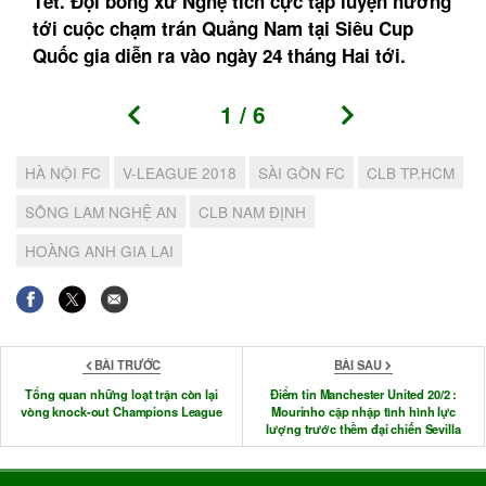
Tết. Đội bóng xứ Nghệ tích cực tập luyện hướng
tới cuộc chạm trán Quảng Nam tại Siêu Cup
Quốc gia diễn ra vào ngày 24 tháng Hai tới.
1
/
6
HÀ NỘI FC
V-LEAGUE 2018
SÀI GÒN FC
CLB TP.HCM
SÔNG LAM NGHỆ AN
CLB NAM ĐỊNH
HOÀNG ANH GIA LAI
BÀI TRƯỚC
BÀI SAU
Tổng quan những loạt trận còn lại
Điểm tin Manchester United 20/2 :
vòng knock-out Champions League
Mourinho cập nhập tình hình lực
lượng trước thềm đại chiến Sevilla