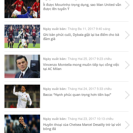
Ít được Mourinho trọng dụng, sao Man United vẫn
được lên tuyển Ý
Tháng Ba 11, 2017 9:40 sáng
Ngày xuất bản:
Ghi bàn phút cuối, Dybala giật lại ba điểm cho bà
đầm già
Tháng Hai 25, 2017 9:23 chiều
Ngày xuất bản:
Vincenzo Montella mong muốn tiếp tục công việc
tại AC Milan
Tháng Hai 24, 2017 5:33 chiều
Ngày xuất bản:
Bacca: “Hạnh phúc quan trọng hơn tiền bạc”
Tháng Hai 23, 2017 10:13 chiều
Ngày xuất bản:
Huyền thoại của Chelsea Marcel Desailly trở lại với
bóng đá