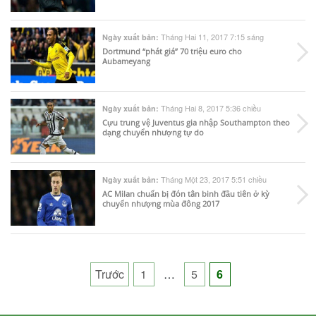
Tháng Hai 11, 2017 7:15 sáng
Ngày xuất bản:
Dortmund “phát giá” 70 triệu euro cho
Aubameyang
Tháng Hai 8, 2017 5:36 chiều
Ngày xuất bản:
Cựu trung vệ Juventus gia nhập Southampton theo
dạng chuyển nhượng tự do
Tháng Một 23, 2017 5:51 chiều
Ngày xuất bản:
AC Milan chuẩn bị đón tân binh đầu tiên ở kỳ
chuyển nhượng mùa đông 2017
Posts
Trước
1
…
5
6
pagination