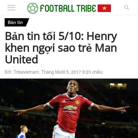
Bản tin
Bản tin tối 5/10: Henry
khen ngợi sao trẻ Man
United
Bởi:
Tribevietnam
,
Tháng Mười 5, 2017 9:23 chiều