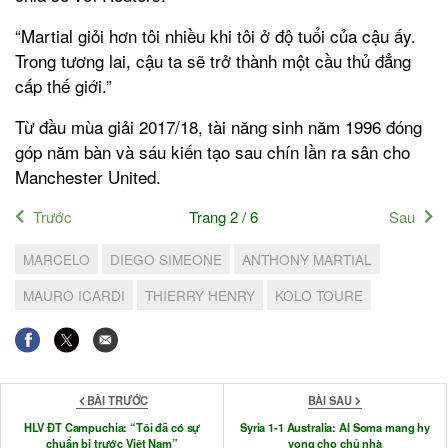
“Martial giỏi hơn tôi nhiều khi tôi ở độ tuổi của cậu ấy.
Trong tương lai, cậu ta sẽ trở thành một cầu thủ đẳng
cấp thế giới.”
Từ đầu mùa giải 2017/18, tài năng sinh năm 1996 đóng
góp năm bàn và sáu kiến tạo sau chín lần ra sân cho
Manchester United.
Trước
Trang 2 / 6
Sau
MARCELO
DIEGO SIMEONE
ANTHONY MARTIAL
MAURO ICARDI
THIERRY HENRY
KOLO TOURE
BÀI TRƯỚC
BÀI SAU
HLV ĐT Campuchia: “Tôi đã có sự
Syria 1-1 Australia: Al Soma mang hy
chuẩn bị trước Việt Nam”
vọng cho chủ nhà