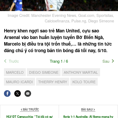
Image Credit: Manchester Evening News, Goal.com, Sportsilas,
Calcioefinanza, Pulse.ng, Diego Simeone
Henry khen ngợi sao trẻ Man United, c
ựu sao
Arsenal vào ban huấn luyện tuyển Bờ Biển Ngà,
Marcelo bị điều tra tội trốn thuế,… là những tin tức
đáng chú ý có trong bản tin bóng đá tối nay, 5/10.
Trước
Trang 1 / 6
Sau
MARCELO
DIEGO SIMEONE
ANTHONY MARTIAL
MAURO ICARDI
THIERRY HENRY
KOLO TOURE
BÀI TRƯỚC
BÀI SAU
HLV ĐT Campuchia: “Tôi đã có sự
Syria 1-1 Australia: Al Soma mang hy