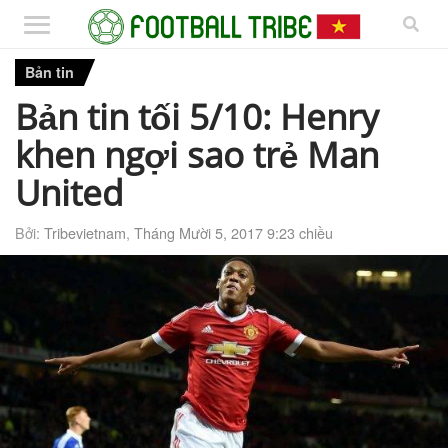
Bản tin
Bản tin tối 5/10: Henry
khen ngợi sao trẻ Man
United
Bởi:
Tribevietnam
,
Tháng Mười 5, 2017 9:23 chiều