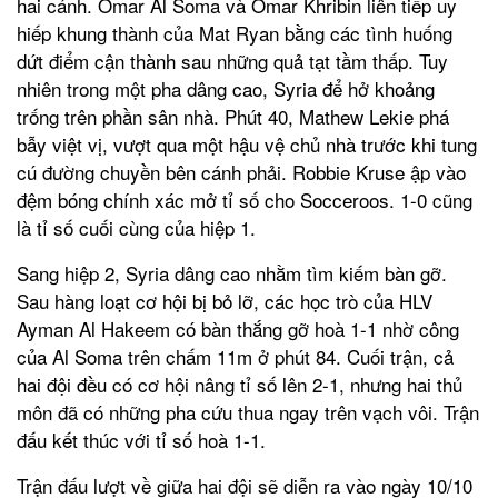
hai cánh. Omar Al Soma và Omar Khribin liên tiếp uy
hiếp khung thành của Mat Ryan bằng các tình huống
dứt điểm cận thành sau những quả tạt tầm thấp. Tuy
nhiên t
rong một pha dâng cao, Syria để hở khoảng
trống trên phần sân nhà. Phút 40, Mathew Lekie phá
bẫy việt vị, vượt qua một hậu vệ chủ nhà trước khi tung
cú đường chuyền bên cánh phải. Robbie Kruse ập vào
đệm bóng chính xác mở tỉ số cho Socceroos. 1-0 cũng
là tỉ số cuối cùng của hiệp 1.
Sang hiệp 2, Syria dâng cao nhằm tìm kiếm bàn gỡ.
Sau hàng loạt cơ hội bị bỏ lỡ, các học trò của HLV
Ayman Al Hakeem có bàn thắng gỡ hoà 1-1 nhờ công
của Al Soma trên chấm 11m ở phút 84.
Cuối trận, cả
hai đội đều có cơ hội nâng tỉ số lên 2-1, nhưng hai thủ
môn đã có những pha cứu thua ngay trên vạch vôi. Trận
đấu kết thúc với tỉ số hoà 1-1.
Trận đấu lượt về giữa hai đội sẽ diễn ra vào ngày 10/10