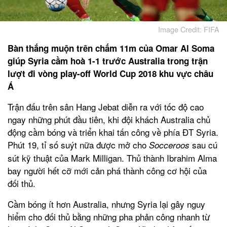
Image Credit: FIFA
Bàn thắng muộn trên chấm 11m của Omar Al Soma
giúp Syria cầm hoà 1-1 trước Australia trong trận
lượt đi vòng play-off World Cup 2018 khu vực châu
Á
Trận đấu trên sân Hang Jebat diễn ra với tốc độ cao
ngay những phút đầu tiên, khi đội khách Australia chủ
động cầm bóng và triển khai tấn công về phía ĐT Syria.
Phút 19, tỉ số suýt nữa được mở cho
sau cú
Socceroos
sút kỹ thuật của Mark Milligan. Thủ thành Ibrahim Alma
bay người hết cỡ mới cản phá thành công cơ hội của
đối thủ.
Cầm bóng ít hơn Australia, nhưng Syria lại gây nguy
hiểm cho đối thủ bằng những pha phản công nhanh từ