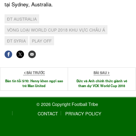
tại Sydney, Australia.
ĐT AUSTRALIA
VÒNG LOẠI WORLD CUP 2018 KHU VỰC CHÂU Á
ĐT SYRIA
PLAY OFF
BÀI TRƯỚC
BÀI SAU
Bản tin tối 5/10: Henry khen ngợi sao
Đức và Anh chính thức giành vé
trẻ Man United
tham dự VCK World Cup 2018
© 2026 Copyright Football Tribe
CONTACT
PRIVACY POLICY