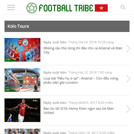
Kolo Toure
Tháng Hai 24, 2018 10:29 sáng
Ngày xuất bản:
Những cầu thủ từng thi đấu cho cả Arsenal và Man
City
Tháng Hai 12, 2018 7:00 sáng
Ngày xuất bản:
Loạt bài “Nếu họ ở lại” : Arsenal – Còn đâu nòng
pháo trấn giữ London
Tháng Mười 5, 2017 9:23 chiều
Ngày xuất bản:
Bản tin tối 5/10: Henry khen ngợi sao trẻ Man
United
Tháng Chín 19, 2017 6:00 chiều
Ngày xuất bản: