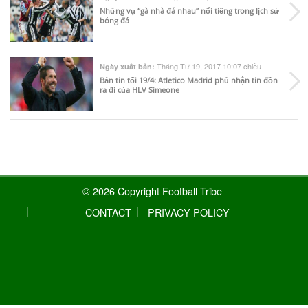
Những vụ “gà nhà đá nhau” nổi tiếng trong lịch sử
bóng đá
Tháng Tư 19, 2017 10:07 chiều
Ngày xuất bản:
Bản tin tối 19/4: Atletico Madrid phủ nhận tin đồn
ra đi của HLV Simeone
© 2026 Copyright Football Tribe
CONTACT
PRIVACY POLICY