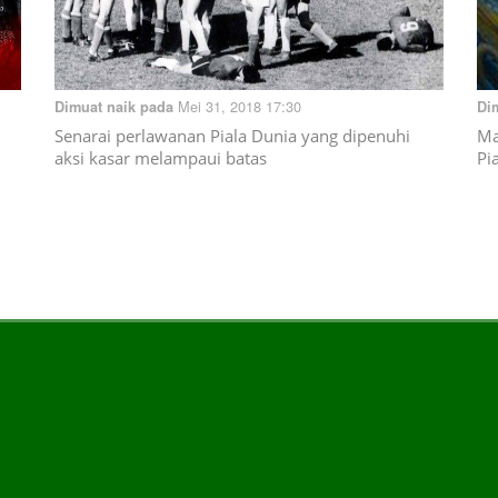
Mei 31, 2018 17:30
Dimuat naik pada
Di
Senarai perlawanan Piala Dunia yang dipenuhi
Ma
aksi kasar melampaui batas
Pi