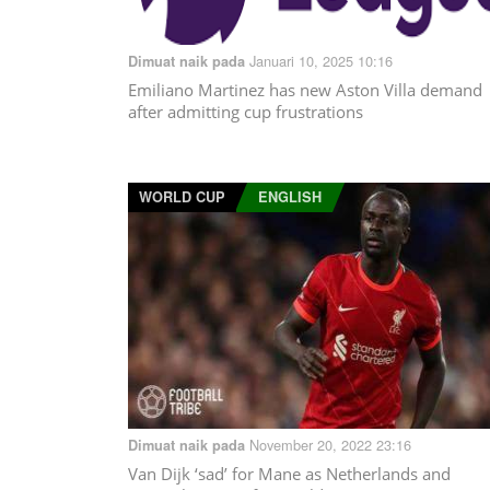
Januari 10, 2025 10:16
Dimuat naik pada
Emiliano Martinez has new Aston Villa demand
after admitting cup frustrations
WORLD CUP
ENGLISH
November 20, 2022 23:16
Dimuat naik pada
Van Dijk ‘sad’ for Mane as Netherlands and