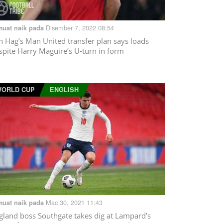
Disember 7, 2022 08:54
muat naik pada
n Hag’s Man United transfer plan says loads
spite Harry Maguire’s U-turn in form
ORLD CUP
ENGLISH
Mac 30, 2021 11:43
muat naik pada
gland boss Southgate takes dig at Lampard’s