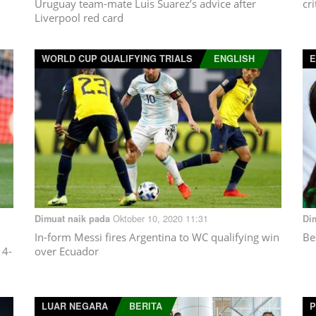
Uruguay team-mate Luis Suarez’s advice after
cr
Liverpool red card
WORLD CUP QUALIFYING TRIALS
ENGLISH
Oktober 10, 2020 11:31
Dimuat naik pada
Di
In-form Messi fires Argentina to WC qualifying win
Be
 4-
over Ecuador
LUAR NEGARA
BERITA
P