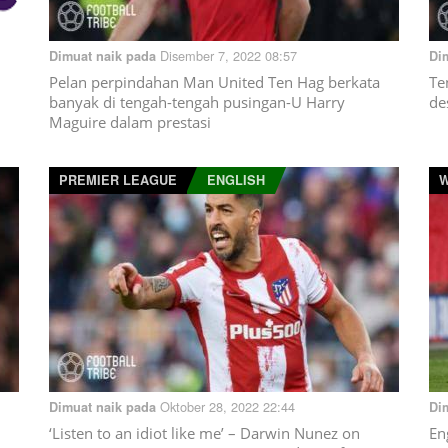
Disember 7, 2022 08:57
Dimuat naik pada
Di
Pelan perpindahan Man United Ten Hag berkata
Te
banyak di tengah-tengah pusingan-U Harry
de
Maguire dalam prestasi
PREMIER LEAGUE
ENGLISH
W
Oktober 28, 2022 22:44
Dimuat naik pada
Di
‘Listen to an idiot like me’ – Darwin Nunez on
En