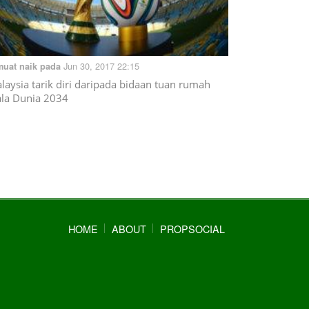
Jun 30, 2017 22:15
muat naik pada
laysia tarik diri daripada bidaan tuan rumah
ala Dunia 2034
HOME
ABOUT
PROPSOCIAL