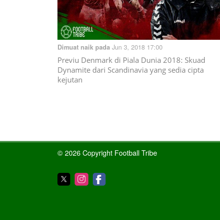
Jun 3, 2018 17:00
Dimuat naik pada
Previu Denmark di Piala Dunia 2018: Skuad
Dynamite dari Scandinavia yang sedia cipta
kejutan
© 2026 Copyright Football Tribe