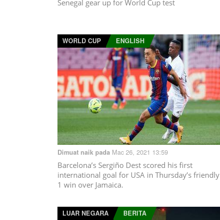
Senegal gear up for World Cup test
WORLD CUP
ENGLISH
Mac 26, 2021 13:59
Dimuat naik pada
Barcelona’s Sergiño Dest scored his first
international goal for USA in Thursday’s friendly
1 win over Jamaica.
LUAR NEGARA
BERITA