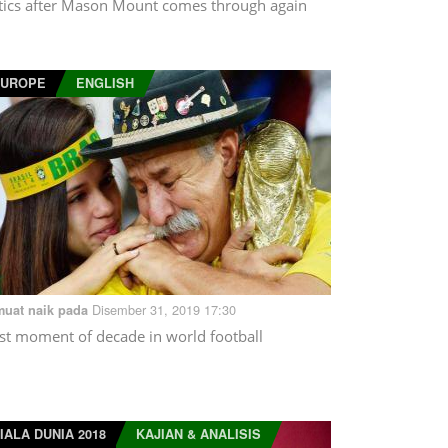
itics after Mason Mount comes through again
EUROPE
ENGLISH
Disember 31, 2019 17:30
muat naik pada
st moment of decade in world football
IALA DUNIA 2018
KAJIAN & ANALISIS