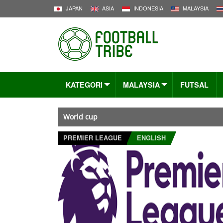
JAPAN
ASIA
INDONESIA
MALAYSIA
KATEGORI
MALAYSIA
FUTSAL
World cup
PREMIER LEAGUE
ENGLISH