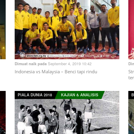
September 4, 2019 10:42
Dimuat naik pada
Di
Indonesia vs Malaysia – Benci tapi rindu
St
te
PIALA DUNIA 2018
KAJIAN & ANALISIS
B