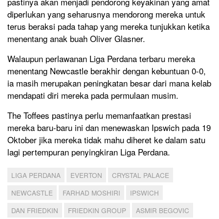
pastinya akan menjadi pendorong keyakinan yang amat
diperlukan yang seharusnya mendorong mereka untuk
terus beraksi pada tahap yang mereka tunjukkan ketika
menentang anak buah Oliver Glasner.
Walaupun perlawanan Liga Perdana terbaru mereka
menentang Newcastle berakhir dengan kebuntuan 0-0,
ia masih merupakan peningkatan besar dari mana kelab
mendapati diri mereka pada permulaan musim.
The Toffees pastinya perlu memanfaatkan prestasi
mereka baru-baru ini dan menewaskan Ipswich pada 19
Oktober jika mereka tidak mahu diheret ke dalam satu
lagi pertempuran penyingkiran Liga Perdana.
LIGA PERDANA
EVERTON
CRYSTAL PALACE
NEWCASTLE
FARHAD MOSHIRI
IPSWICH
DAN FRIEDKIN
FRIEDKIN GROUP
ASMIR BEGOVIC