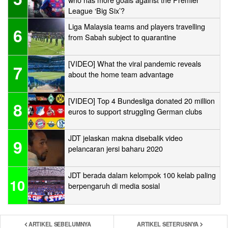
League ‘Big Six’?
Liga Malaysia teams and players travelling
6
from Sabah subject to quarantine
[VIDEO] What the viral pandemic reveals
7
about the home team advantage
[VIDEO] Top 4 Bundesliga donated 20 million
8
euros to support struggling German clubs
JDT jelaskan makna disebalik video
9
pelancaran jersi baharu 2020
JDT berada dalam kelompok 100 kelab paling
10
berpengaruh di media sosial
ARTIKEL SEBELUMNYA
ARTIKEL SETERUSNYA