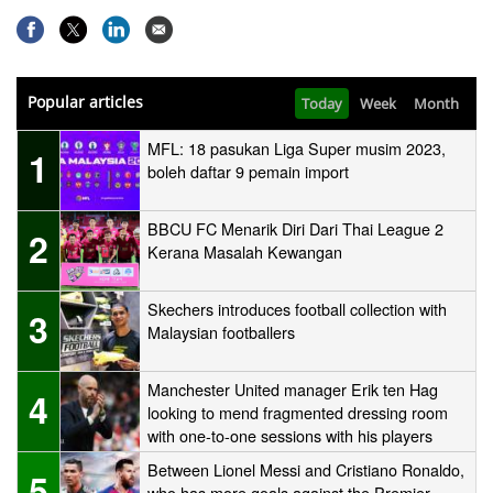
Popular articles
Today
Week
Month
MFL: 18 pasukan Liga Super musim 2023,
1
boleh daftar 9 pemain import
BBCU FC Menarik Diri Dari Thai League 2
2
Kerana Masalah Kewangan
Skechers introduces football collection with
3
Malaysian footballers
Manchester United manager Erik ten Hag
4
looking to mend fragmented dressing room
with one-to-one sessions with his players
Between Lionel Messi and Cristiano Ronaldo,
5
who has more goals against the Premier