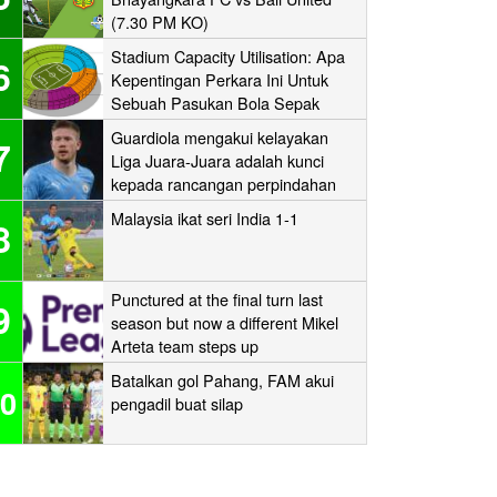
(7.30 PM KO)
Stadium Capacity Utilisation: Apa
6
Kepentingan Perkara Ini Untuk
Sebuah Pasukan Bola Sepak
Guardiola mengakui kelayakan
7
Liga Juara-Juara adalah kunci
kepada rancangan perpindahan
Man City
Malaysia ikat seri India 1-1
8
Punctured at the final turn last
9
season but now a different Mikel
Arteta team steps up
Batalkan gol Pahang, FAM akui
0
pengadil buat silap