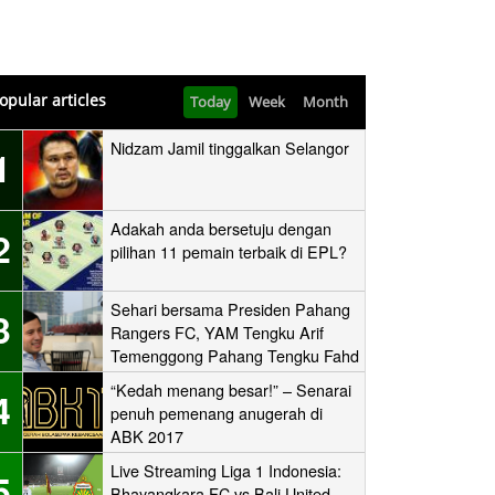
opular articles
Today
Week
Month
Nidzam Jamil tinggalkan Selangor
1
Adakah anda bersetuju dengan
2
pilihan 11 pemain terbaik di EPL?
Sehari bersama Presiden Pahang
3
Rangers FC, YAM Tengku Arif
Temenggong Pahang Tengku Fahd
Mua’adzam Shah Ibni Sultan Haji
“Kedah menang besar!” – Senarai
4
Ahmad Shah
penuh pemenang anugerah di
ABK 2017
Live Streaming Liga 1 Indonesia:
5
Bhayangkara FC vs Bali United