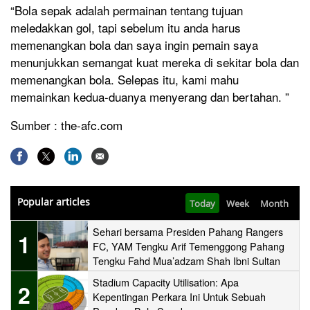
“Bola sepak adalah permainan tentang tujuan
meledakkan gol, tapi sebelum itu anda harus
memenangkan bola dan saya ingin pemain saya
menunjukkan semangat kuat mereka di sekitar bola dan
memenangkan bola. Selepas itu, kami mahu
memainkan kedua-duanya menyerang dan bertahan. ”
Sumber : the-afc.com
Popular articles
Today
Week
Month
Sehari bersama Presiden Pahang Rangers
1
FC, YAM Tengku Arif Temenggong Pahang
Tengku Fahd Mua’adzam Shah Ibni Sultan
Haji Ahmad Shah
Stadium Capacity Utilisation: Apa
2
Kepentingan Perkara Ini Untuk Sebuah