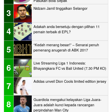
Pasukan Bola Sepak
Nidzam Jamil tinggalkan Selangor
3
Adakah anda bersetuju dengan pilihan 11
4
pemain terbaik di EPL?
“Kedah menang besar!” – Senarai penuh
5
pemenang anugerah di ABK 2017
Live Streaming Liga 1 Indonesia:
6
Bhayangkara FC vs Bali United (7.30 PM KO)
Adidas unveil Dion Cools limited edition jersey
7
Guardiola mengakui kelayakan Liga Juara-
8
Juara adalah kunci kepada rancangan
perpindahan Man City