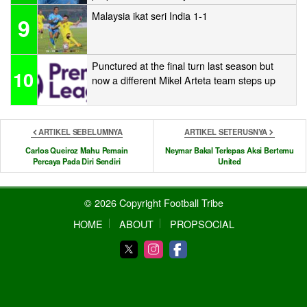
Malaysia ikat seri India 1-1
9
Punctured at the final turn last season but
10
now a different Mikel Arteta team steps up
ARTIKEL SEBELUMNYA
ARTIKEL SETERUSNYA
Carlos Queiroz Mahu Pemain
Neymar Bakal Terlepas Aksi Bertemu
Percaya Pada Diri Sendiri
United
© 2026 Copyright Football Tribe
HOME
ABOUT
PROPSOCIAL