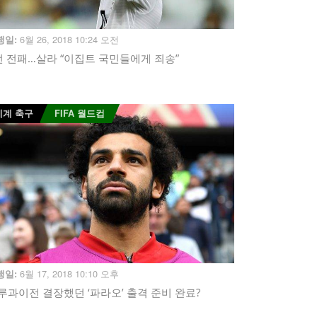
6월 26, 2018 10:24 오전
행일:
전 전패…살라 “이집트 국민들에게 죄송”
세계 축구
FIFA 월드컵
6월 17, 2018 10:10 오후
행일:
루과이전 결장했던 ‘파라오’ 출격 준비 완료?