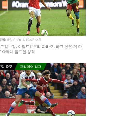
5월 2, 2018 10:07 오후
행일:
월드컵보감: 이집트] “우리 파라오, 하고 싶은 거 다
!” ➂역대 월드컵 성적
유럽 축구
프리미어 리그