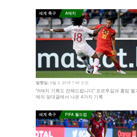
세계 축구
A매치
6월 3, 2018 7:40 오전
발행일:
“A매치 기록도 전해드립니다” 포르투갈과 홈팀 벨
에의 맞대결에서 나온 4가지 기록
세계 축구
FIFA 월드컵