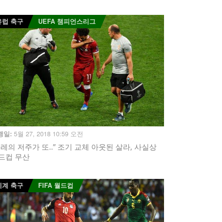
유럽 축구
UEFA 챔피언스리그
5월 27, 2018 10:59 오전
행일:
펠레의 저주가 또..” 조기 교체 아웃된 살라, 사실상
드컵 무산
세계 축구
FIFA 월드컵