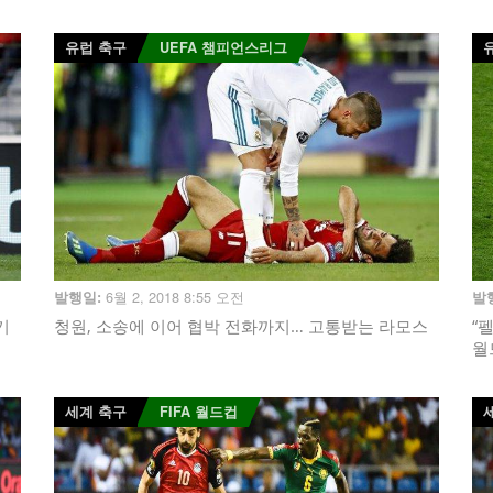
유럽 축구
UEFA 챔피언스리그
6월 2, 2018 8:55 오전
발행일:
발
기
청원, 소송에 이어 협박 전화까지… 고통받는 라모스
“
월
세계 축구
FIFA 월드컵