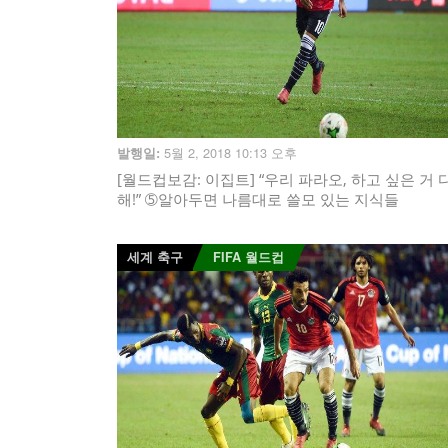
5월 2, 2018 10:13 오후
발행일:
[월드컵보감: 이집트] “우리 파라오, 하고 싶은 거 
해!” ➄알아두면 나름대로 쓸모 있는 지식들
세계 축구
FIFA 월드컵