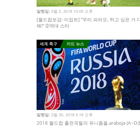
5월 2, 2018 10:05 오후
발행일:
[월드컵보감: 이집트] “우리 파라오, 하고 싶은 거 
해!” ➁역대 스타
세계 축구
카드 뉴스
3월 30, 2018 5:19 오후
발행일:
2018 월드컵 출전국들의 유니폼을.araboja (A~D조