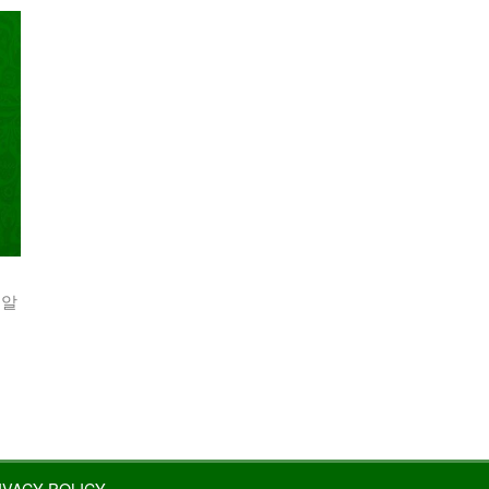
 알
IVACY POLICY