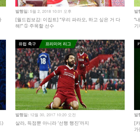
5월 2, 2018 10:01 오후
발행일:
발
다
[월드컵보감: 이집트] “우리 파라오, 하고 싶은 거 다
“
해!” ➀ 주목할 선수
기
유럽 축구
프리미어 리그
12월 30, 2017 10:20 오전
발행일:
발
)
살라, 득점뿐 아니라 ‘선행 행진’까지
[
가