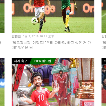
5월 2, 2018 10:11 오후
발행일:
발
다
[월드컵보감: 이집트] “우리 파라오, 하고 싶은 거 다
[
해!” ➃명문 팀
해
세계 축구
FIFA 월드컵