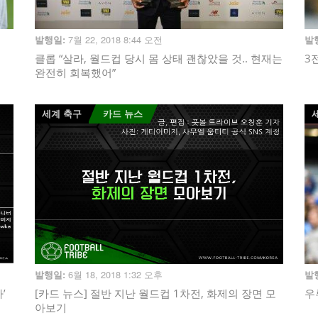
7월 22, 2018 8:44 오전
발행일:
발
클롭 “살라, 월드컵 당시 몸 상태 괜찮았을 것.. 현재는
3
완전히 회복했어”
세계 축구
카드 뉴스
6월 18, 2018 1:32 오후
발행일:
발
’
[카드 뉴스] 절반 지난 월드컵 1차전, 화제의 장면 모
우
아보기