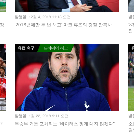
12월 4, 2018 11:13 오전
발행일:
발
결장
‘2018년에만 두 번 해고’ 마크 휴즈의 경질 잔혹사
‘
진
유럽 축구
프리미어 리그
1월 22, 2018 9:11 오전
발행일:
발
?
무승부 거둔 포체티노 “바이러스 핑계 대지 않겠다”
소
팀