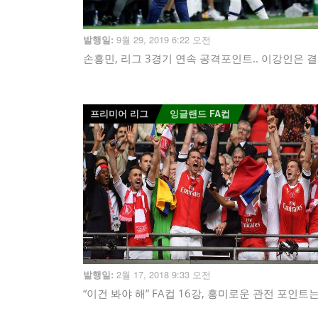
9월 29, 2019 6:22 오전
발행일:
손흥민, 리그 3경기 연속 공격포인트.. 이강인은 
프리미어 리그
잉글랜드 FA컵
2월 17, 2018 9:33 오전
발행일:
“이건 봐야 해” FA컵 16강, 흥미로운 관전 포인트는