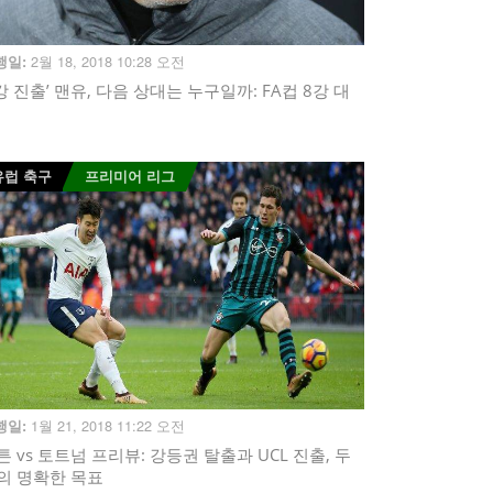
2월 18, 2018 10:28 오전
행일:
8강 진출’ 맨유, 다음 상대는 누구일까: FA컵 8강 대
유럽 축구
프리미어 리그
1월 21, 2018 11:22 오전
행일:
튼 vs 토트넘 프리뷰: 강등권 탈출과 UCL 진출, 두
의 명확한 목표