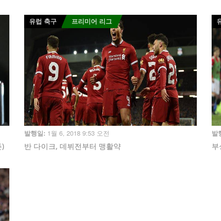
유럽 축구
프리미어 리그
1월 6, 2018 9:53 오전
발행일:
발
)
반 다이크, 데뷔전부터 맹활약
부