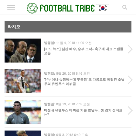
라치오
11월 4, 2018 11:00 오전
발행일:
[카드 뉴스] 심판 매수, 승부 조작.. 축구계 대표 스캔들
모음
8월 26, 2018 8:46 오전
발행일:
’14번이나 슈팅했는데 무득점’ 또 다음으로 미뤄진 호날
두의 유벤투스 데뷔골
8월 19, 2018 7:59 오전
발행일:
마침내 유벤투스 데뷔전 치른 호날두.. 첫 경기 성적표
는?
6월 3, 2018 6:49 오후
발행일: