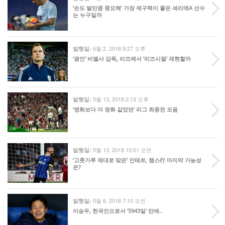
‘손도 발만큼 중요해’ 가장 제구력이 좋은 세리에A 선수
는 누구일까
6월 2, 2018 9:27 오후
발행일:
‘광인’ 비엘사 감독, 리즈에서 ‘리즈시절’ 재현할까
5월 13, 2018 2:13 오후
발행일:
‘영화보다 더 영화 같았던’ 리그 최종전 모음
5월 13, 2018 10:01 오전
발행일:
‘고춧가루 제대로 맞은’ 인테르, 챔스行 마지막 가능성
은?
5월 6, 2018 7:10 오전
발행일:
이승우, 한국인으로서 ‘5943일’ 만에..