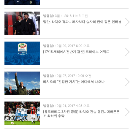
3월 1, 2018 11:15 오전
발행일:
밀란, 라치오 격파… 패자보다 승자의 한이 짙은 인터뷰
12월 29, 2017 6:00 오후
발행일:
[17/18 세리에A 전반기 결산] 트라이브 어워드
10월 27, 2017 12:09 오전
발행일:
라치오의 “진정한 가치”는 어디에서 나오나
10월 21, 2017 4:23 오후
발행일:
[유로파리그 3차전 종합] 라치오 전승 행진.. 에버튼은
조 최하위 추락