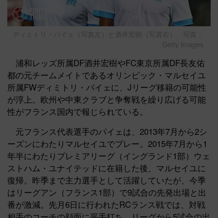
ディミトリ・パイェ（写真左）と酒井宏樹（写真右） 写真：
Getty Images
浦和レッズ所属DF酒井宏樹やFC東京所属DF長友佑
都の元チームメイトであるオリンピック・マルセイユ
所属FWディミトリ・パイェに、Jリーグ移籍の可能性
が浮上。欧州や中東クラブと争奪戦を繰り広げる可能
性がフランス国内で報じられている。
元フランス代表選手のパイェは、2013年7月から2シ
ーズンにわたりマルセイユでプレー。2015年7月から1
年半にわたりプレミアリーグ（イングランド1部）ウェ
ストハム・ユナイテッドに在籍した後、マルセイユに
復帰。昨季まで主力選手として活躍していたが、今季
はリーグアン（フランス1部）で9試合の先発出場と出
番が激減。先月6日に行われたRCランス戦では、対戦
相手のコーチの顔面に平手打ち。リーグから5試合の出