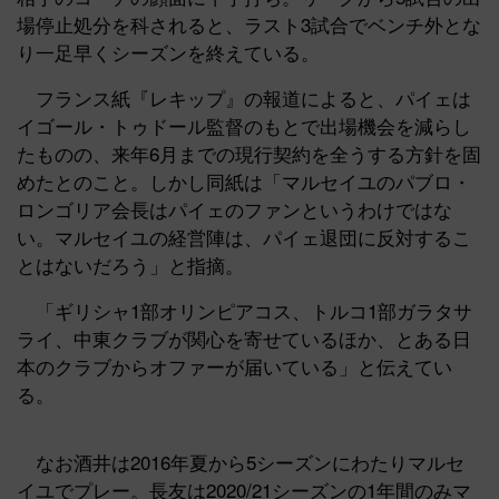
場停止処分を科されると、ラスト3試合でベンチ外とな
り一足早くシーズンを終えている。
フランス紙『レキップ』の報道によると、パイェは
イゴール・トゥドール監督のもとで出場機会を減らし
たものの、来年6月までの現行契約を全うする方針を固
めたとのこと。しかし同紙は「マルセイユのパブロ・
ロンゴリア会長はパイェのファンというわけではな
い。マルセイユの経営陣は、パイェ退団に反対するこ
とはないだろう」と指摘。
「ギリシャ1部オリンピアコス、トルコ1部ガラタサ
ライ、中東クラブが関心を寄せているほか、とある日
本のクラブからオファーが届いている」と伝えてい
る。
なお酒井は2016年夏から5シーズンにわたりマルセ
イユでプレー。長友は2020/21シーズンの1年間のみマ