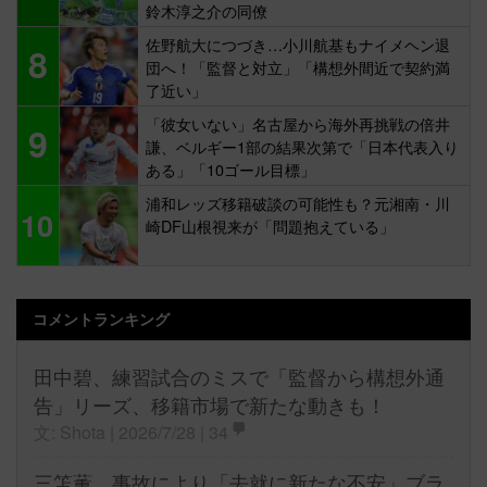
鈴木淳之介の同僚
佐野航大につづき…小川航基もナイメヘン退
8
団へ！「監督と対立」「構想外間近で契約満
了近い」
「彼女いない」名古屋から海外再挑戦の倍井
9
謙、ベルギー1部の結果次第で「日本代表入り
ある」「10ゴール目標」
浦和レッズ移籍破談の可能性も？元湘南・川
10
崎DF山根視来が「問題抱えている」
コメントランキング
田中碧、練習試合のミスで「監督から構想外通
告」リーズ、移籍市場で新たな動きも！
文: Shota | 2026/7/28 |
34
三笘薫、事故により「去就に新たな不安」ブラ