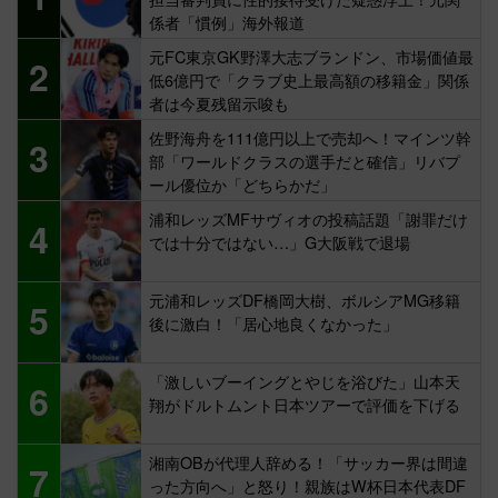
係者「慣例」海外報道
元FC東京GK野澤大志ブランドン、市場価値最
2
低6億円で「クラブ史上最高額の移籍金」関係
者は今夏残留示唆も
佐野海舟を111億円以上で売却へ！マインツ幹
3
部「ワールドクラスの選手だと確信」リバプ
ール優位か「どちらかだ」
浦和レッズMFサヴィオの投稿話題「謝罪だけ
4
では十分ではない…」G大阪戦で退場
元浦和レッズDF橋岡大樹、ボルシアMG移籍
5
後に激白！「居心地良くなかった」
「激しいブーイングとやじを浴びた」山本天
6
翔がドルトムント日本ツアーで評価を下げる
湘南OBが代理人辞める！「サッカー界は間違
7
った方向へ」と怒り！親族はW杯日本代表DF