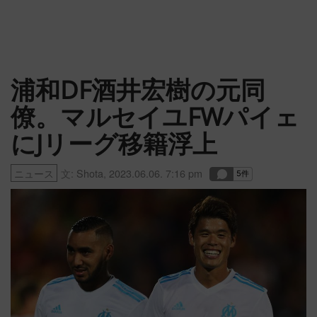
浦和DF酒井宏樹の元同
僚。マルセイユFWパイェ
にJリーグ移籍浮上
ニュース
文:
Shota
,
2023.06.06. 7:16 pm