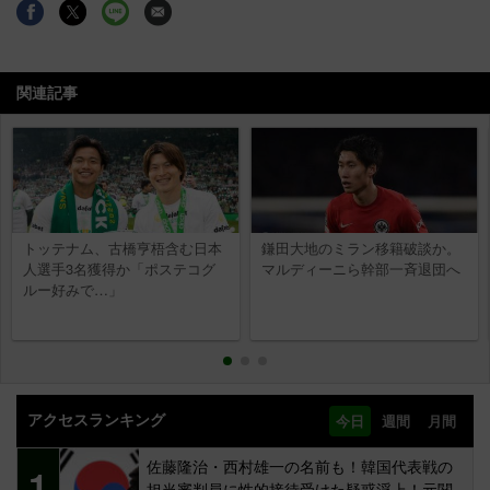
関連記事
トッテナム、古橋亨梧含む日本
鎌田大地のミラン移籍破談か。
人選手3名獲得か「ポステコグ
マルディーニら幹部一斉退団へ
ルー好みで…」
アクセスランキング
今日
週間
月間
佐藤隆治・西村雄一の名前も！韓国代表戦の
1
担当審判員に性的接待受けた疑惑浮上！元関