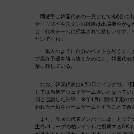
同選手は韓国代表の一員として8試合に出場
合・ウズベキスタン戦以降は出場機会がな
と「代表チームに招集されて嬉しいです。
たいですね」
「軍人のように自分のベストを尽くすこと
プ最終予選を勝ち抜くためにも、韓国代表
葉に残している。
なお、韓国代表は9月2日にイラク戦、7
しては当初アウェイゲーム扱いとなってい
側と協議した結果、来年1月に開催予定の
われる一戦をホームゲームとすることで合
また、今回の代表メンバーには、トッテナ
生命J1リーグの柏レイソルに所属するGK
が選出されたほか、かつてガンバ大阪でプ