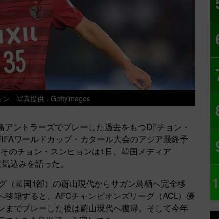
 写真提供：Gettyimages
島アントラーズでプレーした過去をもつDFチョン・
FIFAワールドカップ・カタール大会のアジア最終予
。そのチョン・スンヒョンは1日、韓国メディア
る意気込みを語った。
1
ーグ（韓国1部）の蔚山現代からサガン鳥栖へ完全移
へ移籍すると、AFCチャンピオンズリーグ（ACL）優
ズンまでプレーした後は蔚山現代へ復帰。そして今年