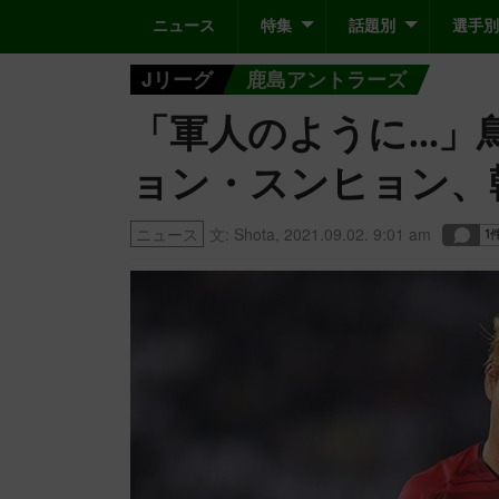
ニュース
特集
話題別
選手別
Jリーグ
鹿島アントラーズ
「軍人のように…」
ョン・スンヒョン、
ニュース
文:
Shota
,
2021.09.02. 9:01 am