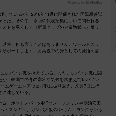
Powered by 
GliaStudios
しているが、2018年11月に開催された国際親善試
Mute
かった。その中、今回の代表招集について問われる
ベストを尽くして（所属クラブの金泉尚武へ）戻り
以外、何も言うことはありません。ワールドカッ
をサポートします」と兵役中の身としての覚悟を言
日にレバノン戦を控えている。また、レバノン戦に関
たが、韓国での冬の寒冷な気候を踏まえてレバノン
ホームゲームをアウェイ戦に振り返え、来月7日に行
意に達している。
ム・ホットスパーのMFソン・フンミンや明治安田
キム・スンギュ、ガンバ大阪のDFキム・ヨングォンら
レーしていたFWファン・ウィジョも名を連ねてい