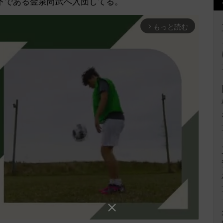
下である金泉尚武へ入団してる。
もっと読む
arrow_forward_ios