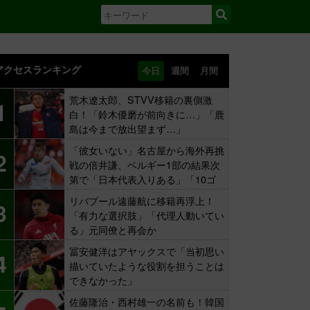
アクセスランキング
今日
週間
月間
荒木遼太郎、STVV移籍の裏側激
1
白！「鈴木優磨が前向きに…」「鹿
島は今まで放出望まず…」
「彼女いない」名古屋から海外再挑
2
戦の倍井謙、ベルギー1部の結果次
第で「日本代表入りある」「10ゴ
ール目標」
リバプール遠藤航に移籍再浮上！
3
「有力な選択肢」「代理人動いてい
る」元同僚と再会か
冨安健洋はアヤックスで「当初思い
4
描いていたような役割を担うことは
できなかった」
佐藤隆治・西村雄一の名前も！韓国