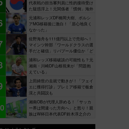
5
代表戦の担当審判員に性的接待受け
た疑惑浮上！元関係者「慣例」海外
報道
元浦和レッズDF橋岡大樹、ボルシ
6
アMG移籍後に激白！「居心地良く
なかった」
佐野海舟を111億円以上で売却へ！
7
マインツ幹部「ワールドクラスの選
手だと確信」リバプール優位か「ど
ちらかだ」
浦和レッズ移籍破談の可能性も？元
8
湘南・川崎DF山根視来が「問題抱
えている」
上田綺世の去就で動きが！「フェイ
9
エに獲得打診」プレミア移籍で板倉
滉と共闘説も
湘南OBが代理人辞める！「サッカ
0
ー界は間違った方向へ」と怒り！親
族はW杯日本代表DF鈴木淳之介の
同僚