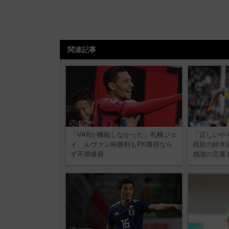
関連記事
「VARが機能しなかった」札幌ジェ
「正しいや
イ、ルヴァン杯勝利もPK獲得なら
残留の鈴木
ず不満爆発
感謝の言葉