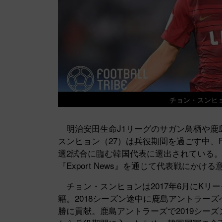
チョン・スンヒョン
明治安田生命J1リーグのサガン鳥栖や鹿
スンヒョン（27）は兵役期間を過ごす中、
選2試合に臨む韓国代表に選出されている
『Export News』を通じて代表戦にかけ
チョン・スンヒョンは2017年6月にKリ
籍。2018シーズン途中に鹿島アントラーズ
勝に貢献。鹿島アントラーズで2019シー