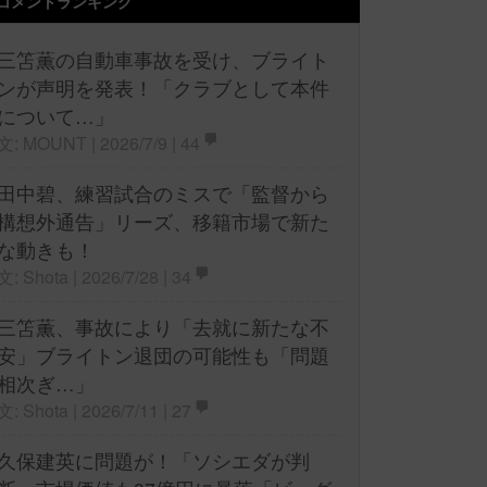
コメントランキング
三笘薫の自動車事故を受け、ブライト
ンが声明を発表！「クラブとして本件
について…」
文: MOUNT | 2026/7/9 |
44
田中碧、練習試合のミスで「監督から
構想外通告」リーズ、移籍市場で新た
な動きも！
文: Shota | 2026/7/28 |
34
三笘薫、事故により「去就に新たな不
安」ブライトン退団の可能性も「問題
相次ぎ…」
文: Shota | 2026/7/11 |
27
久保建英に問題が！「ソシエダが判