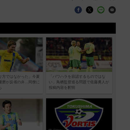
り方ではなかった」今夏
「パワハラを容認するものではな
優磨が反省の弁…同僚に
い」鳥栖監督巡る問題で佐藤勇人が
も
投稿内容を釈明