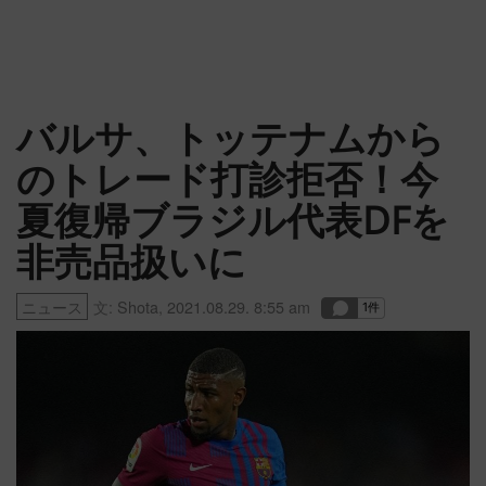
バルサ、トッテナムから
のトレード打診拒否！今
夏復帰ブラジル代表DFを
非売品扱いに
ニュース
文:
Shota
,
2021.08.29. 8:55 am