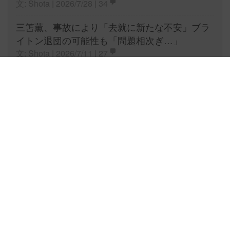
文: Shota | 2026/7/28 |
34
三笘薫、事故により「去就に新たな不安」ブラ
イトン退団の可能性も「問題相次ぎ…」
文: Shota | 2026/7/11 |
27
久保建英に問題が！「ソシエダが判断」市場価
値も37億円に暴落「ビッグクラブは獲得望ま
ず」
文: Shota | 2026/8/4 |
21
浦和レッズから町田ゼルビアへ完全移籍。松尾
佑介が意味深メッセージ？「NOT VIOLENCE」
文: Shota | 2026/7/24 |
18
前の記事
次の記事
アトレティコとクラブ間合意報道も…
ドルトムント移籍の噂も…ミランから
フィオレンティーナFWが今夏残留宣
復帰のダロトがマンU残留へ
言！