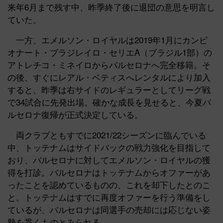
来年6月まで残す中、昨季終了後に退団の意思を明言し
ていた。
一方、エメルソン・ロイヤルは2019年1月にカンピ
オナート・ブラジレイロ・セリエA（ブラジル1部）の
アトレチコ・ミネイロからバルセロナへ完全移籍。そ
の後、すぐにレアル・ベティスへレンタルにより加入
すると、昨季は右サイドのレギュラーとしてリーグ戦
で34試合に先発出場。確かな成長を見せると、今夏バ
ルセロナ復帰が正式決定している。
両クラブともすでに2021/22シーズンに臨んでいる
中、トッテナムはサイドバックの戦力強化を目指して
おり、バルセロナに対してエメルソン・ロイヤルの獲
得を打診。バルセロナはトッテナムからオファーがあ
ったことを認めているものの、これを却下したとのこ
と。トッテナムはすでに再度オファーを行う準備をし
ているが、バルセロナは同選手の売却には応じない姿
勢を貫くものとみられる。