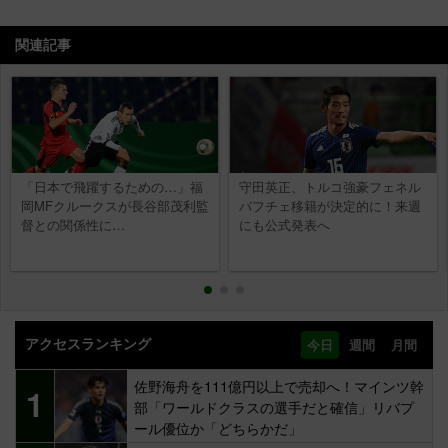
関連記事
「日本で飛躍するための…」福
守田英正、トルコ強豪フェネル
岡MFクルークスが長谷部茂利監
バフチェ移籍が決定的に！来週
督との関係性に…
にも公式発表へ
アクセスランキング
今日
週間
月間
佐野海舟を111億円以上で売却へ！マインツ幹
1
部「ワールドクラスの選手だと確信」リバプ
ール優位か「どちらかだ」