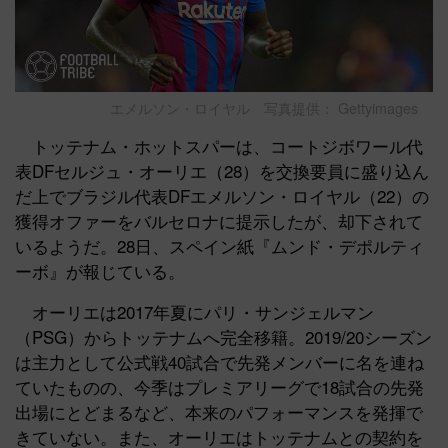
エメルソン・ロイヤル 写真提供： Gettyimages
トッテナム・ホットスパーは、コートジボワール代
表DFセルジュ・オーリエ（28）を交換要員に盛り込ん
だ上でブラジル代表DFエメルソン・ロイヤル（22）の
獲得オファーをバルセロナに提示したが、却下されて
いるようだ。28日、スペイン紙『ムンド・デポルティ
ーボ』が報じている。
オーリエは2017年夏にパリ・サンジェルマン
（PSG）からトッテナムへ完全移籍。2019/20シーズン
は主力として公式戦40試合で先発メンバーに名を連ね
ていたものの、今季はプレミアリーグで18試合の先発
出場にとどまるなど、本来のパフォーマンスを発揮で
きていない。また、オーリエはトッテナムとの契約を