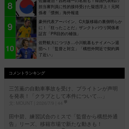
佐藤隆治・西村雄一の名前も！韓国代表戦の
8
担当審判員に性的接待受けた疑惑浮上！元関
係者「慣例」海外報道
豪州代表アーバイン、C大阪移籍の裏側明らか
9
に！「狂ったことだ」ザンクトパウリ関係者
証言「PR目的の補強」
佐野航大につづき…小川航基もナイメヘン退
10
団へ！「監督と対立」「構想外間近で契約満
了近い」
コメントランキング
三笘薫の自動車事故を受け、ブライトンが声明
を発表！「クラブとして本件について…」
文: MOUNT | 2026/7/9 |
44
田中碧、練習試合のミスで「監督から構想外通
告」リーズ、移籍市場で新たな動きも！