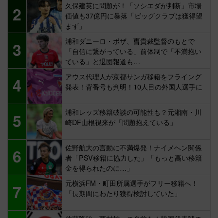
久保建英に問題が！「ソシエダが判断」市場
2
価値も37億円に暴落「ビッグクラブは獲得望
まず」
浦和ダニーロ・ボザ、曺貴裁監督のもとで
3
「自信に繋がっている」前体制で「不満抱い
ている」と退団報道も…
アウス代理人が京都サンガ移籍をフライング
4
発表！背番号も判明！10人目の外国人選手に
浦和レッズ移籍破談の可能性も？元湘南・川
5
崎DF山根視来が「問題抱えている」
佐野航大の言動に不満爆発！ナイメヘン関係
6
者「PSV移籍に協力した」「もっと高い移籍
金を得られたのに…」
元横浜FM・町田所属選手がフリー移籍へ！
7
「長期間にわたり獲得検討していた」