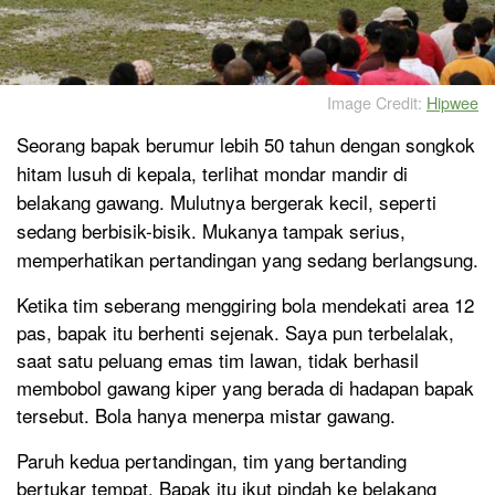
Image Credit:
Hipwee
Seorang bapak berumur lebih 50 tahun dengan songkok
hitam lusuh di kepala, terlihat mondar mandir di
belakang gawang. Mulutnya bergerak kecil, seperti
sedang berbisik-bisik. Mukanya tampak serius,
memperhatikan pertandingan yang sedang berlangsung.
Ketika tim seberang menggiring bola mendekati area 12
pas, bapak itu berhenti sejenak. Saya pun terbelalak,
saat satu peluang emas tim lawan, tidak berhasil
membobol gawang kiper yang berada di hadapan bapak
tersebut. Bola hanya menerpa mistar gawang.
Paruh kedua pertandingan, tim yang bertanding
bertukar tempat. Bapak itu ikut pindah ke belakang