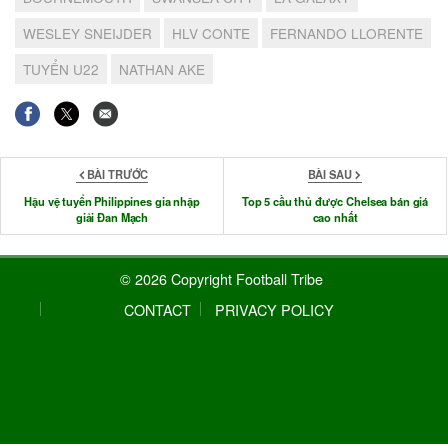
WESLEY SNEIJDER
HLV CONTE
FERNANDO LLORENTE
TUYỂN U22
NATHAN AKE
BÀI TRƯỚC
BÀI SAU
Hậu vệ tuyển Philippines gia nhập
Top 5 cầu thủ được Chelsea bán giá
giải Đan Mạch
cao nhất
© 2026 Copyright Football Tribe
CONTACT
PRIVACY POLICY