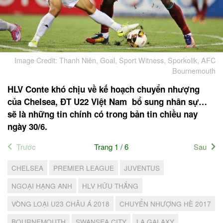
Image Credit: Thanh Niên, Goal, Sport Witness, Sporkolik, AFC
Bournemouth
HLV Conte khó chịu về kế hoạch chuyển nhượng
của Chelsea, ĐT U22 Việt Nam bổ sung nhân sự…
sẽ là những tin chính có trong bản tin chiều nay
ngày 30/6.
Trước
Trang 1 / 6
Sau
CHELSEA
PREMIER LEAGUE
JUVENTUS
NGOẠI HẠNG ANH
HLV HỮU THẮNG
VÒNG LOẠI U23 CHÂU Á 2018
CHUYỂN NHƯỢNG HÈ 2017
BOURNEMOUTH
SWANSEA CITY
LA GALAXY