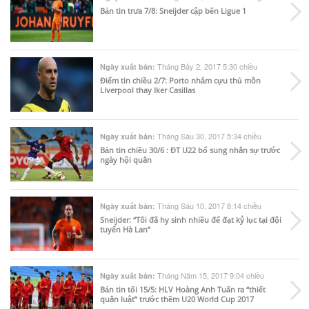
Bản tin trưa 7/8: Sneijder cập bến Ligue 1
Tháng Bảy 2, 2017 5:30 chiều
Ngày xuất bản:
Điểm tin chiều 2/7: Porto nhắm cựu thủ môn
Liverpool thay Iker Casillas
Tháng Sáu 30, 2017 5:34 chiều
Ngày xuất bản:
Bản tin chiều 30/6 : ĐT U22 bổ sung nhân sự trước
ngày hội quân
Tháng Sáu 10, 2017 8:14 chiều
Ngày xuất bản:
Sneijder: “Tôi đã hy sinh nhiều để đạt kỷ lục tại đội
tuyển Hà Lan”
Tháng Năm 15, 2017 9:04 chiều
Ngày xuất bản:
Bản tin tối 15/5: HLV Hoàng Anh Tuấn ra “thiết
quân luật” trước thềm U20 World Cup 2017