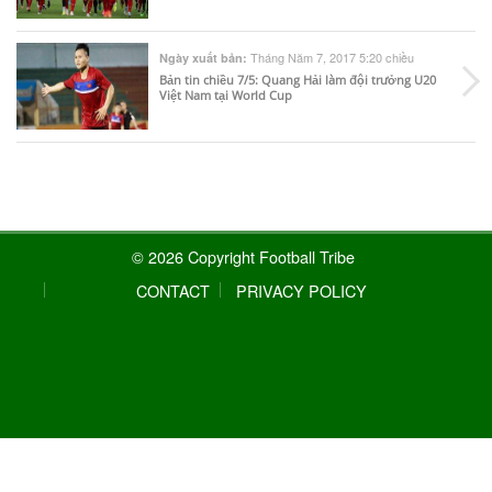
Tháng Năm 7, 2017 5:20 chiều
Ngày xuất bản:
Bản tin chiều 7/5: Quang Hải làm đội trưởng U20
Việt Nam tại World Cup
© 2026 Copyright Football Tribe
CONTACT
PRIVACY POLICY