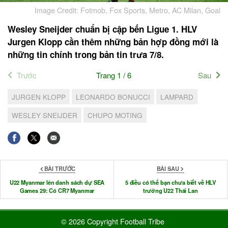
Image Credit: Fotmob, Fox Sports, Metro, AC Milan, Goal
Wesley Sneijder chuẩn bị cập bến Ligue 1. HLV
Jurgen Klopp cần thêm những bản hợp đồng mới là
những tin chính trong bản tin trưa 7/8.
Trước
Trang 1 / 6
Sau
JURGEN KLOPP
LEONARDO BONUCCI
LAMPARD
WESLEY SNEIJDER
CHUPO MOTING
BÀI TRƯỚC
BÀI SAU
U22 Myanmar lên danh sách dự SEA
5 điều có thể bạn chưa biết về HLV
Games 29: Có CR7 Myanmar
trưởng U22 Thái Lan
© 2026 Copyright Football Tribe