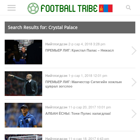
Search Results for: Crystal Palace
2-р сар 4, 2018 3:28 pm
Нийтлэгдсэн
ПРЕМЬЕР ЛИГ
: Кристал Палас – Нюкасл
1-р сар 1, 2018 12:01 pm
Нийтлэгдсэн
ПРЕМЬЕР ЛИГ
: Манчестэр Ситигийн хожлын
цуврал зогслоо
11-р сар 20, 2017 10:01 pm
Нийтлэгдсэн
АЛБАН ЁСНЫ
: Тони Пулис халагдлаа!
11-р сар 18, 2017 4:43 pm
Нийтлэгдсэн