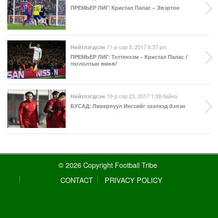
ПРЕМЬЕР ЛИГ
: Кристал Палас – Эвэртон
11-р сар 5, 2017 6:37 pm
Нийтлэгдсэн
ПРЕМЬЕР ЛИГ
: Тоттенхэм – Кристал Палас /
тоглолтын өмнө/
10-р сар 23, 2017 1:39 байна
Нийтлэгдсэн
БУСАД
: Ливерпүүл Ингсийг зээлхэд бэлэн
© 2026 Copyright Football Tribe
CONTACT
PRIVACY POLICY