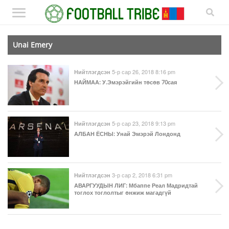
Unai Emery
5-р сар 26, 2018 8:16 pm
Нийтлэгдсэн
НАЙМАА
: У.Эмэрэйгийн төсөв 70сая
5-р сар 23, 2018 9:13 pm
Нийтлэгдсэн
АЛБАН ЁСНЫ
: Унай Эмэрэй Лондонд
3-р сар 2, 2018 6:31 pm
Нийтлэгдсэн
АВАРГУУДЫН ЛИГ
: Мбаппе Реал Мадридтай
тоглох тоглолтыг өнжиж магадгүй