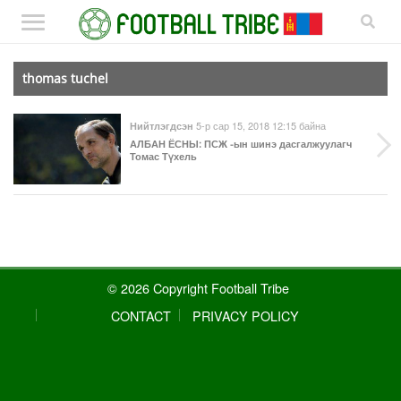
thomas tuchel
5-р сар 15, 2018 12:15 байна
Нийтлэгдсэн
АЛБАН ЁСНЫ
: ПСЖ -ын шинэ дасгалжуулагч
Томас Түхель
© 2026 Copyright Football Tribe
CONTACT
PRIVACY POLICY