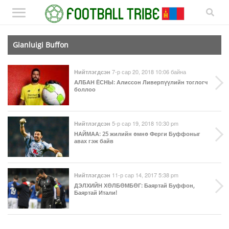
Gianluigi Buffon
7-р сар 20, 2018 10:06 байна
Нийтлэгдсэн
АЛБАН ЁСНЫ
: Алиссон Ливерпүүлийн тоглогч
боллоо
5-р сар 19, 2018 10:30 pm
Нийтлэгдсэн
НАЙМАА
: 25 жилийн өмнө Ферги Буффоныг
авах гэж байв
11-р сар 14, 2017 5:38 pm
Нийтлэгдсэн
ДЭЛХИЙН ХӨЛБӨМБӨГ
: Баяртай Буффон,
Баяртай Итали!