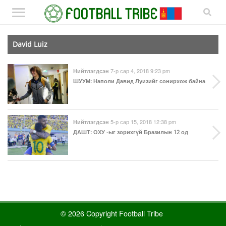
David Luiz
7-р сар 4, 2018 9:23 pm
Нийтлэгдсэн
ШУУМ
: Наполи Давид Луизийг сонирхож байна
5-р сар 15, 2018 12:38 pm
Нийтлэгдсэн
ДАШТ
: ОХУ -ыг зорихгүй Бразилын 12 од
© 2026 Copyright Football Tribe