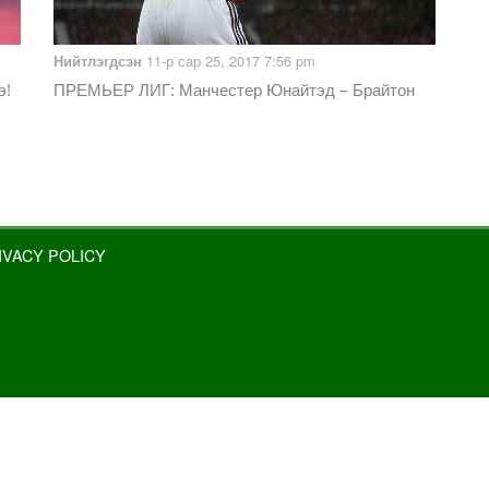
11-р сар 25, 2017 7:56 pm
Нийтлэгдсэн
э!
ПРЕМЬЕР ЛИГ
: Манчестер Юнайтэд – Брайтон
IVACY POLICY