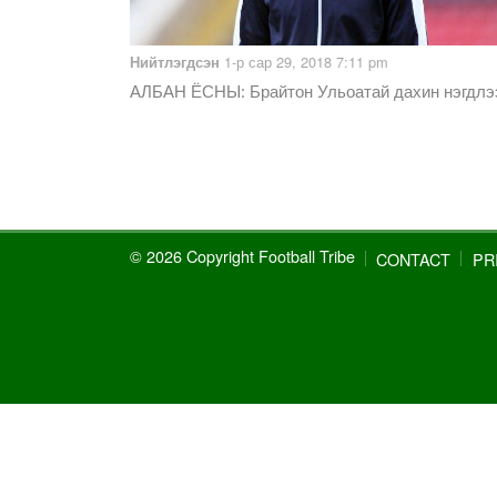
1-р сар 29, 2018 7:11 pm
Нийтлэгдсэн
АЛБАН ЁСНЫ
: Брайтон Ульоатай дахин нэгдлэ
© 2026 Copyright Football Tribe
CONTACT
PR