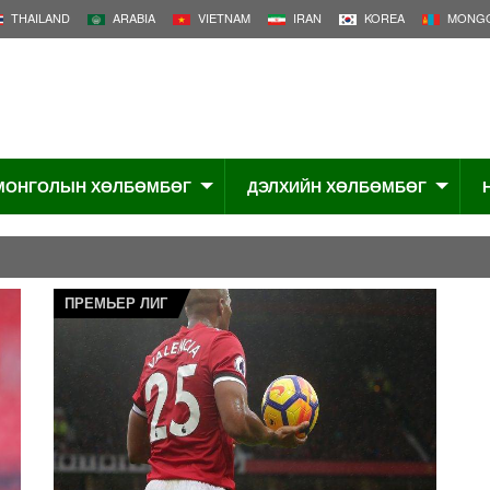
THAILAND
ARABIA
VIETNAM
IRAN
KOREA
MONGO
МОНГОЛЫН ХӨЛБӨМБӨГ
ДЭЛХИЙН ХӨЛБӨМБӨГ
ПРЕМЬЕР ЛИГ