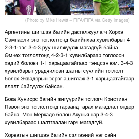
(Photo by Mike Hewitt – FIFA/FIFA via Getty Images)
Аргентины шигшээ багийн дасгалжуулагч Хорхэ
Сампаоли энэ тоглолтонд багийнхаа хувилбарыг 4-
2-3-1-ээс 3-4-3 руу шилжүүлж магадгүй байна.
Өмнөх тоглолтонд 4-2-3-1 хувилбараар тоглосон
хэдий боловч 1-1 харьцаатайгаар тэнцсэн юм. 3-4-3
хувилбарыг урьдчилсан шатны сүүлийн тоглолт
болох Эквадорын эсрэг ашиглаж 3-1 харьцаатайгаар
ялалт байгуулж байсан.
Бока Хуниорс багийн жигүүрийн тоглогч Кристиан
Павон энэ тоглолтонд гараанд гарах магадлал өндөр
байна. Мөн Меркадо болон Акунья нар 3-4-3
хувилбараас шалтгаалан гарч магадгүй.
Хорватын шигшээ багийн сэлгээний нэг сайн