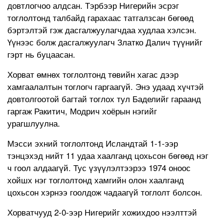
довтлогчоо алдсан. Тэрбээр Нигерийн эсрэг
тоглолтонд талбайд гарахаас татгалзсан бөгөөд
бэртэлтэй гэж дасгалжуулагчдаа худлаа хэлсэн.
Үүнээс болж дасгалжуулагч Златко Далич түүнийг
гэрт нь буцаасан.
Хорват өмнөх тоглолтонд төвийн хагас дээр
хамгаалалтын тоглогч гаргаагүй. Энэ удаад хүчтэй
довтолгоотой багтай тоглох тул Баделийг гараанд
гаргаж Ракитич, Модрич хоёрын нэгийг
урагшлуулна.
Мэсси эхний тоглолтонд Исландтай 1-1-ээр
тэнцэхэд нийт 11 удаа хаалганд цохьсон бөгөөд нэг
ч гоол алдаагүй. Тус үзүүлэлтээрээ 1974 оноос
хойшх нэг тоглолтонд хамгийн олон хаалганд
цохьсон хэрнээ гоолдож чадаагүй тоглолт болсон.
Хорватчууд 2-0-ээр Нигерийг хожихдоо нээлттэй