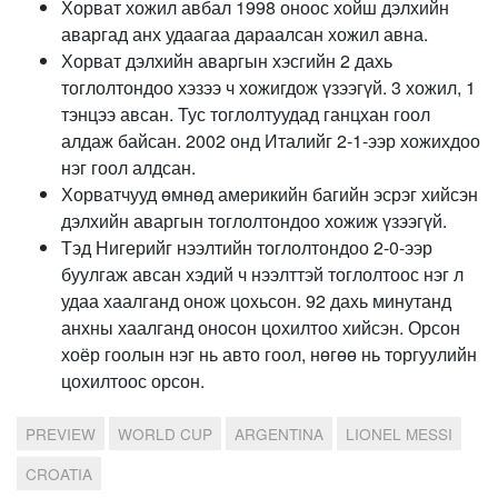
Хорват хожил авбал 1998 оноос хойш дэлхийн
аваргад анх удаагаа дараалсан хожил авна.
Хорват дэлхийн аваргын хэсгийн 2 дахь
тоглолтондоо хэзээ ч хожигдож үзээгүй. 3 хожил, 1
тэнцээ авсан. Тус тоглолтуудад ганцхан гоол
алдаж байсан. 2002 онд Италийг 2-1-ээр хожихдоо
нэг гоол алдсан.
Хорватчууд өмнөд америкийн багийн эсрэг хийсэн
дэлхийн аваргын тоглолтондоо хожиж үзээгүй.
Тэд Нигерийг нээлтийн тоглолтондоо 2-0-ээр
буулгаж авсан хэдий ч нээлттэй тоглолтоос нэг л
удаа хаалганд онож цохьсон. 92 дахь минутанд
анхны хаалганд оносон цохилтоо хийсэн. Орсон
хоёр гоолын нэг нь авто гоол, нөгөө нь торгуулийн
цохилтоос орсон.
PREVIEW
WORLD CUP
ARGENTINA
LIONEL MESSI
CROATIA