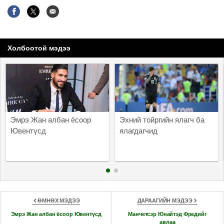
Холбоотой мэдээ
Эмрэ Жан албан ёсоор
Эхний тойргийн ялагч ба
Ювентүсд
ялагдагчид
ӨМНӨХ МЭДЭЭ
ДАРААГИЙН МЭДЭЭ
Эмрэ Жан албан ёсоор Ювентүсд
Манчетсэр Юнайтэд Фредийг
авлаа