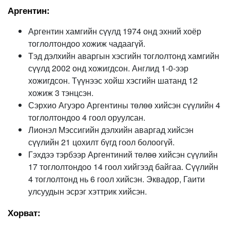
Аргентин:
Аргентин хамгийн сүүлд 1974 онд эхний хоёр
тоглолтондоо хожиж чадаагүй.
Тэд дэлхийн аваргын хэсгийн тоглолтонд хамгийн
сүүлд 2002 онд хожигдсон. Англид 1-0-ээр
хожигдсон. Түүнээс хойш хэсгийн шатанд 12
хожиж 3 тэнцсэн.
Сэрхио Агуэро Аргентины төлөө хийсэн сүүлийн 4
тоглолтондоо 4 гоол оруулсан.
Лионэл Мэссигийн дэлхийн аваргад хийсэн
сүүлийн 21 цохилт бүгд гоол болоогүй.
Гэхдээ тэрбээр Аргентиний төлөө хийсэн сүүлийн
17 тоглолтондоо 14 гоол хийгээд байгаа. Сүүлийн
4 тоглолтонд нь 6 гоол хийсэн. Эквадор, Гаити
улсуудын эсрэг хэттрик хийсэн.
Хорват: