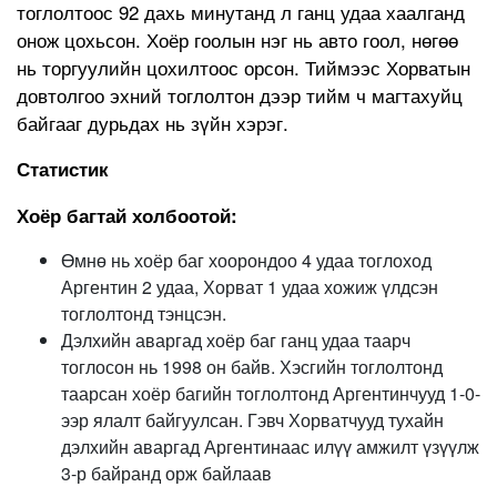
тоглолтоос 92 дахь минутанд л ганц удаа хаалганд
онож цохьсон. Хоёр гоолын нэг нь авто гоол, нөгөө
нь торгуулийн цохилтоос орсон. Тиймээс Хорватын
довтолгоо эхний тоглолтон дээр тийм ч магтахуйц
байгааг дурьдах нь зүйн хэрэг.
Статистик
Хоёр багтай холбоотой:
Өмнө нь хоёр баг хоорондоо 4 удаа тоглоход
Аргентин 2 удаа, Хорват 1 удаа хожиж үлдсэн
тоглолтонд тэнцсэн.
Дэлхийн аваргад хоёр баг ганц удаа таарч
тоглосон нь 1998 он байв. Хэсгийн тоглолтонд
таарсан хоёр багийн тоглолтонд Аргентинчууд 1-0-
ээр ялалт байгуулсан. Гэвч Хорватчууд тухайн
дэлхийн аваргад Аргентинаас илүү амжилт үзүүлж
3-р байранд орж байлаав