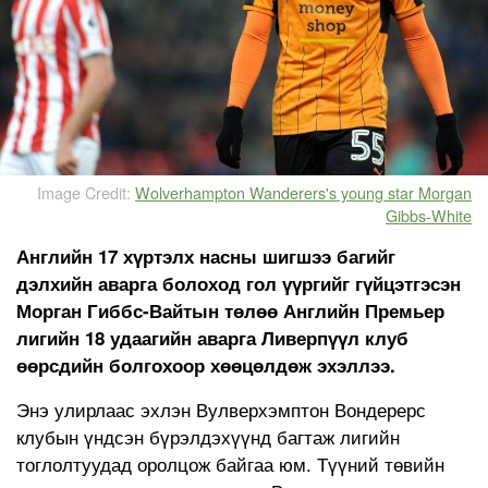
Image Credit:
Wolverhampton Wanderers's young star Morgan
Gibbs-White
Английн 17 хүртэлх насны шигшээ багийг
дэлхийн аварга болоход гол үүргийг гүйцэтгэсэн
Морган Гиббс-Вайтын төлөө Английн Премьер
лигийн 18 удаагийн аварга Ливерпүүл клуб
өөрсдийн болгохоор хөөцөлдөж эхэллээ.
Энэ улирлаас эхлэн Вулверхэмптон Вондерерс
клубын үндсэн бүрэлдэхүүнд багтаж лигийн
тоглолтуудад оролцож байгаа юм. Түүний төвийн