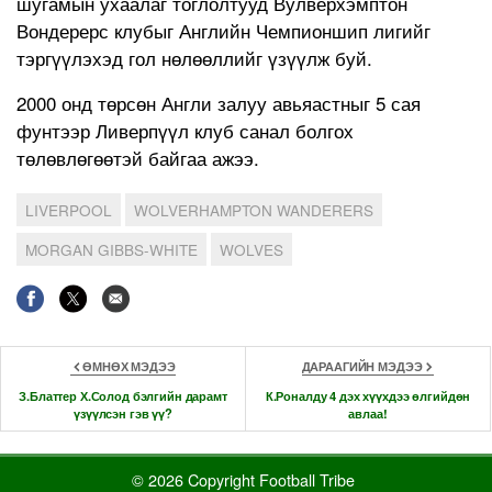
шугамын ухаалаг тоглолтууд Вулверхэмптон
Вондерерс клубыг Английн Чемпионшип лигийг
тэргүүлэхэд гол нөлөөллийг үзүүлж буй.
2000 онд төрсөн Англи залуу авьяастныг 5 сая
фунтээр Ливерпүүл клуб санал болгох
төлөвлөгөөтэй байгаа ажээ.
LIVERPOOL
WOLVERHAMPTON WANDERERS
MORGAN GIBBS-WHITE
WOLVES
ӨМНӨХ МЭДЭЭ
ДАРААГИЙН МЭДЭЭ
З.Блаттер Х.Солод бэлгийн дарамт
К.Роналду 4 дэх хүүхдээ өлгийдөн
үзүүлсэн гэв үү?
авлаа!
© 2026 Copyright Football Tribe