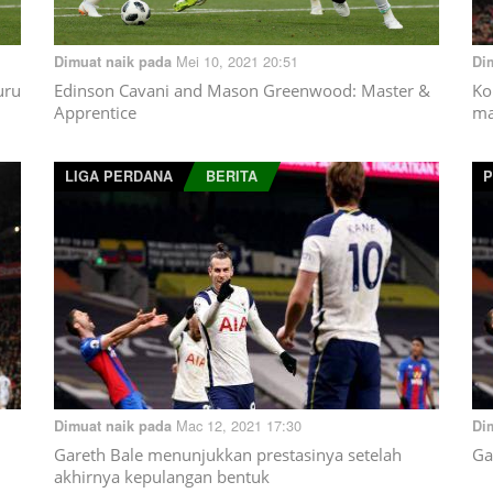
Mei 10, 2021 20:51
Dimuat naik pada
Di
uru
Edinson Cavani and Mason Greenwood: Master &
Ko
Apprentice
ma
LIGA PERDANA
BERITA
P
Mac 12, 2021 17:30
Dimuat naik pada
Di
Gareth Bale menunjukkan prestasinya setelah
Ga
akhirnya kepulangan bentuk