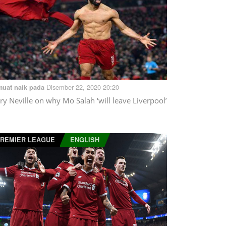
Disember 22, 2020 20:20
muat naik pada
ry Neville on why Mo Salah ‘will leave Liverpool’
REMIER LEAGUE
ENGLISH