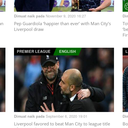
November 9, 2020 16:27
Dimuat naik pada
Di
an
Pep Guardiola ‘happier than ever’ with Man City’s
To
Liverpool draw
‘b
Fi
PREMIER LEAGUE
ENGLISH
L
September 6, 2020 19:01
Dimuat naik pada
Di
Liverpool favored to beat Man City to league title
Bo