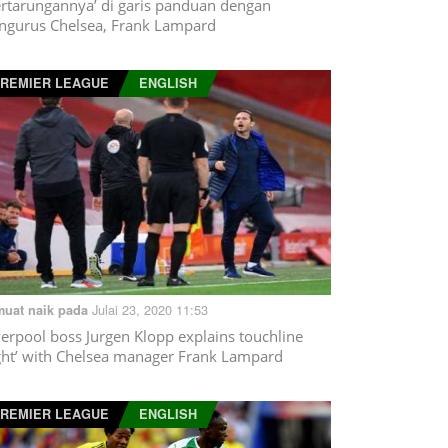
ertarungannya’ di garis panduan dengan
ngurus Chelsea, Frank Lampard
REMIER LEAGUE
ENGLISH
Julai 23, 2020 11:53
muat naik pada
verpool boss Jurgen Klopp explains touchline
ight’ with Chelsea manager Frank Lampard
REMIER LEAGUE
ENGLISH