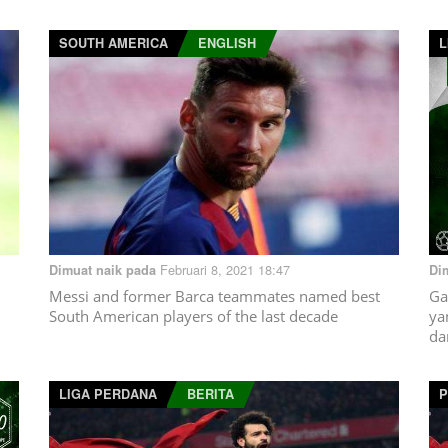
SOUTH AMERICA
ENGLISH
L
Februari 8, 2021 18:47
Dimuat naik pada
Di
Messi and former Barca teammates named best
Ga
South American players of the last decade
ya
da
LIGA PERDANA
BERITA
P