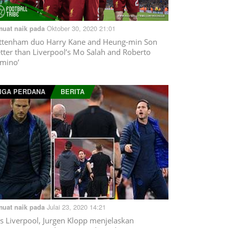
Oktober 30, 2020 21:01
muat naik pada
ttenham duo Harry Kane and Heung-min Son
etter than Liverpool’s Mo Salah and Roberto
rmino’
IGA PERDANA
BERITA
Julai 23, 2020 14:21
muat naik pada
s Liverpool, Jurgen Klopp menjelaskan