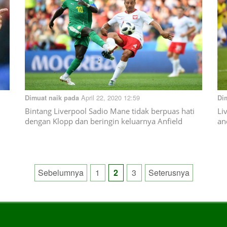
April 22, 2020 12:59
Dimuat naik pada
Di
Bintang Liverpool Sadio Mane tidak berpuas hati
Li
dengan Klopp dan beringin keluarnya Anfield
an
Posts
Sebelumnya
1
2
3
Seterusnya
pagination