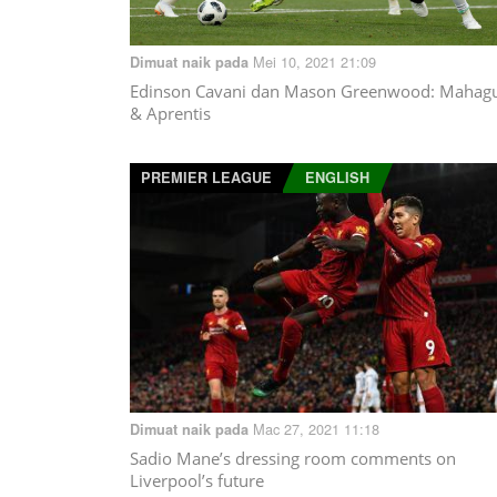
Mei 10, 2021 21:09
Dimuat naik pada
Edinson Cavani dan Mason Greenwood: Mahag
& Aprentis
PREMIER LEAGUE
ENGLISH
Mac 27, 2021 11:18
Dimuat naik pada
Sadio Mane’s dressing room comments on
Liverpool’s future