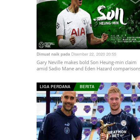
Disember 22, 2020 20:55
Dimuat naik pada
Gary Neville makes bold Son Heung-min claim
amid Sadio Mane and Eden Hazard comparison
LIGA PERDANA
BERITA