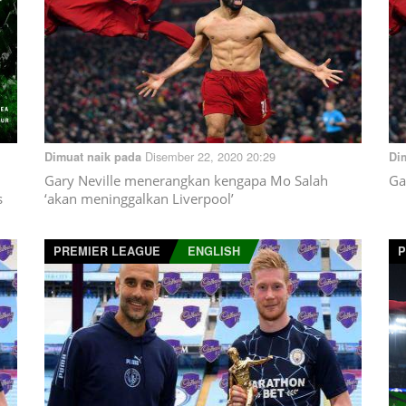
Disember 22, 2020 20:29
Dimuat naik pada
Di
Gary Neville menerangkan kengapa Mo Salah
Ga
s
‘akan meninggalkan Liverpool’
PREMIER LEAGUE
ENGLISH
P