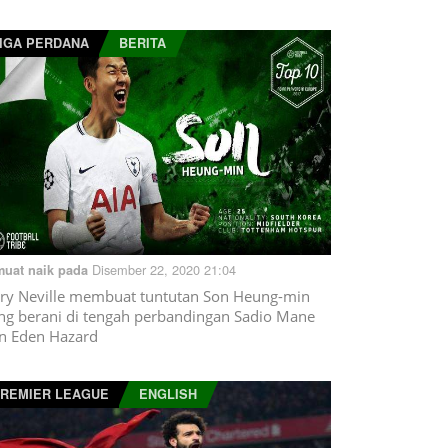
IGA PERDANA
BERITA
Disember 22, 2020 21:04
muat naik pada
ry Neville membuat tuntutan Son Heung-min
ng berani di tengah perbandingan Sadio Mane
n Eden Hazard
REMIER LEAGUE
ENGLISH