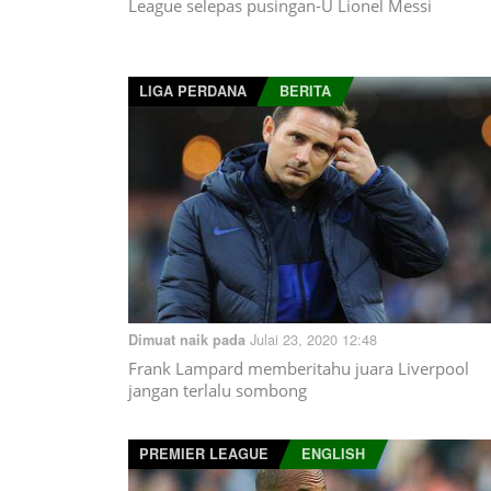
League selepas pusingan-U Lionel Messi
LIGA PERDANA
BERITA
Julai 23, 2020 12:48
Dimuat naik pada
Frank Lampard memberitahu juara Liverpool
jangan terlalu sombong
PREMIER LEAGUE
ENGLISH