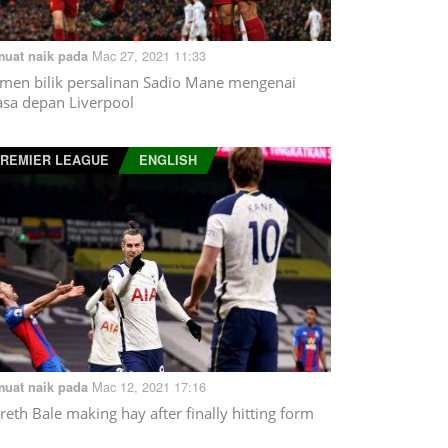
Mac 27, 2021 11:33
muat naik pada
men bilik persalinan Sadio Mane mengenai
sa depan Liverpool
REMIER LEAGUE
ENGLISH
Mac 12, 2021 17:16
muat naik pada
reth Bale making hay after finally hitting form