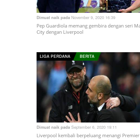
November 9, 2020 16:39
Dimuat naik pada
Pep Guardiola memang gembira dengan seri M
City dengan Liverpool
LIGA PERDANA
BERITA
September 6, 2020 19:11
Dimuat naik pada
Liverpool kembali berpeluang menangi Premier