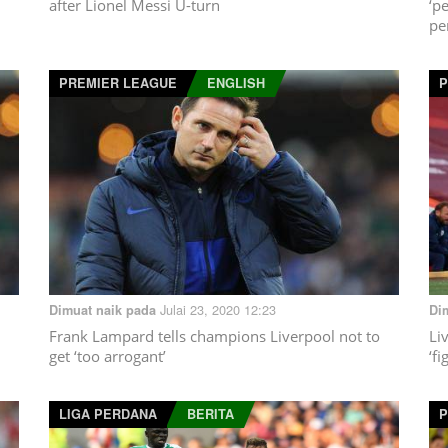
after Lionel Messi U-turn
‘p
pe
PREMIER LEAGUE
ENGLISH
P
Julai 23, 2020 12:23
Dimuat naik pada
Di
Frank Lampard tells champions Liverpool not to
Li
get ‘too arrogant’
‘f
LIGA PERDANA
BERITA
P