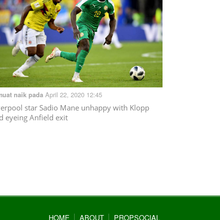
April 22, 2020 12:45
muat naik pada
verpool star Sadio Mane unhappy with Klopp
d eyeing Anfield exit
HOME
ABOUT
PROPSOCIAL