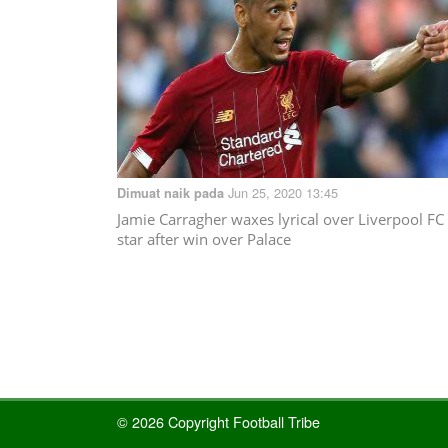
Jun 25, 2020 13:45
Dimuat naik pada
Jamie Carragher waxes lyrical over Liverpool FC
star after win over Palace
© 2026 Copyright Football Tribe