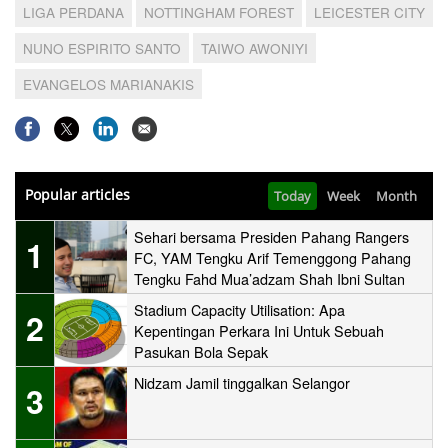
LIGA PERDANA
NOTTINGHAM FOREST
LEICESTER CITY
NUNO ESPIRITO SANTO
TAIWO AWONIYI
EVANGELOS MARIANAKIS
Popular articles
Today
Week
Month
Sehari bersama Presiden Pahang Rangers
1
FC, YAM Tengku Arif Temenggong Pahang
Tengku Fahd Mua’adzam Shah Ibni Sultan
Haji Ahmad Shah
Stadium Capacity Utilisation: Apa
2
Kepentingan Perkara Ini Untuk Sebuah
Pasukan Bola Sepak
Nidzam Jamil tinggalkan Selangor
3