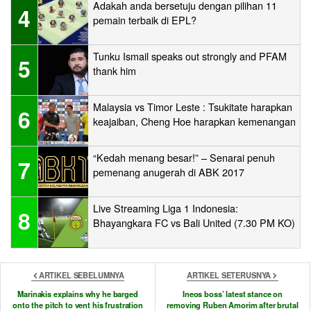
Adakah anda bersetuju dengan pilihan 11
4
pemain terbaik di EPL?
Tunku Ismail speaks out strongly and PFAM
5
thank him
Malaysia vs Timor Leste : Tsukitate harapkan
6
keajaiban, Cheng Hoe harapkan kemenangan
“Kedah menang besar!” – Senarai penuh
7
pemenang anugerah di ABK 2017
Live Streaming Liga 1 Indonesia:
8
Bhayangkara FC vs Bali United (7.30 PM KO)
ARTIKEL SEBELUMNYA
ARTIKEL SETERUSNYA
Marinakis explains why he barged
Ineos boss’ latest stance on
onto the pitch to vent his frustration
removing Ruben Amorim after brutal