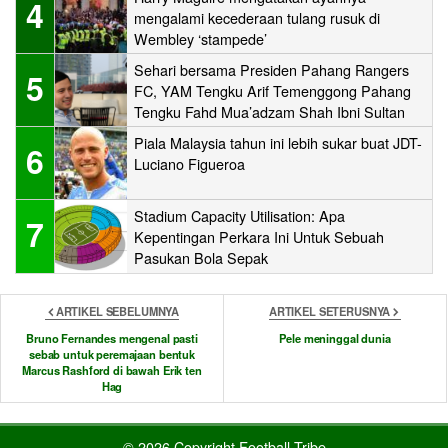
4
mengalami kecederaan tulang rusuk di
Wembley ‘stampede’
Sehari bersama Presiden Pahang Rangers
5
FC, YAM Tengku Arif Temenggong Pahang
Tengku Fahd Mua’adzam Shah Ibni Sultan
Haji Ahmad Shah
Piala Malaysia tahun ini lebih sukar buat JDT-
6
Luciano Figueroa
Stadium Capacity Utilisation: Apa
7
Kepentingan Perkara Ini Untuk Sebuah
Pasukan Bola Sepak
ARTIKEL SEBELUMNYA
ARTIKEL SETERUSNYA
Bruno Fernandes mengenal pasti
Pele meninggal dunia
sebab untuk peremajaan bentuk
Marcus Rashford di bawah Erik ten
Hag
© 2026 Copyright Football Tribe