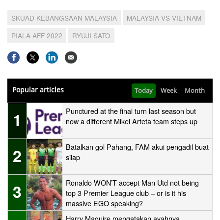
SKUAD KEBANGSAAN MALAYSIA
MALAYSIA VS VIETNAM
PIALA AFF 2022
RYUJI SATO
Popular articles
Today
Week
Month
Punctured at the final turn last season but
1
now a different Mikel Arteta team steps up
Batalkan gol Pahang, FAM akui pengadil buat
2
silap
Ronaldo WON’T accept Man Utd not being
3
top 3 Premier League club – or is it his
massive EGO speaking?
Harry Maguire mengatakan ayahnya