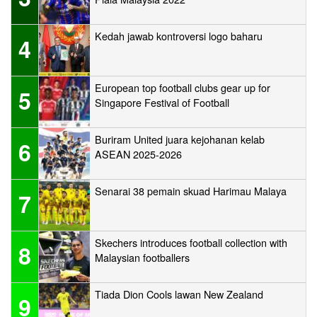
Kedah jawab kontroversi logo baharu
4
European top football clubs gear up for
5
Singapore Festival of Football
Buriram United juara kejohanan kelab
6
ASEAN 2025-2026
Senarai 38 pemain skuad Harimau Malaya
7
Skechers introduces football collection with
8
Malaysian footballers
Tiada Dion Cools lawan New Zealand
9