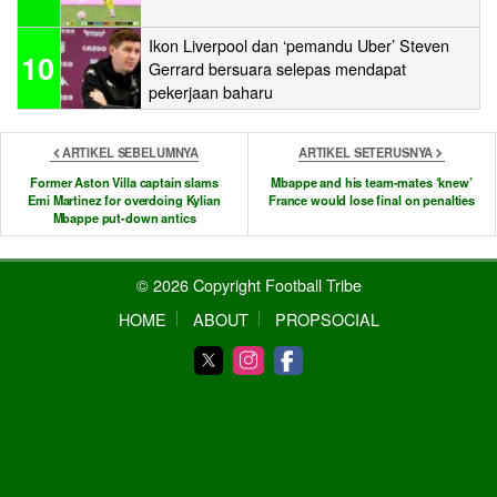
Ikon Liverpool dan ‘pemandu Uber’ Steven
10
Gerrard bersuara selepas mendapat
pekerjaan baharu
ARTIKEL SEBELUMNYA
ARTIKEL SETERUSNYA
Former Aston Villa captain slams
Mbappe and his team-mates ‘knew’
Emi Martinez for overdoing Kylian
France would lose final on penalties
Mbappe put-down antics
© 2026 Copyright Football Tribe
HOME
ABOUT
PROPSOCIAL