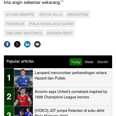
kita angin sebentar sekarang.’”
KYLIAN MBAPPE
ASTON VILLA
ARGENTINA
PERANCIS
PIALA DUNIA 2022 QATAR
EMILIANO MARTINEZ
DARREN BENT
Popular articles
Today
Week
Month
Lampard menurunkan perbandingan antara
1
Hazard dan Pulisic
Amorim says United’s comeback inspired by
2
1999 Champions League heroics
[VIDEO] JDT jumpa Kelantan di suku akhir
3
Piala Malaysia 2022