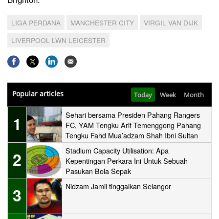
LIGA PERDANA
MANCHESTER CITY
VIRGIL VAN DIJK
LIVERPOOL LWN LEICESTER
Popular articles
Today
Week
Month
Sehari bersama Presiden Pahang Rangers
1
FC, YAM Tengku Arif Temenggong Pahang
Tengku Fahd Mua’adzam Shah Ibni Sultan
Haji Ahmad Shah
Stadium Capacity Utilisation: Apa
2
Kepentingan Perkara Ini Untuk Sebuah
Pasukan Bola Sepak
Nidzam Jamil tinggalkan Selangor
3