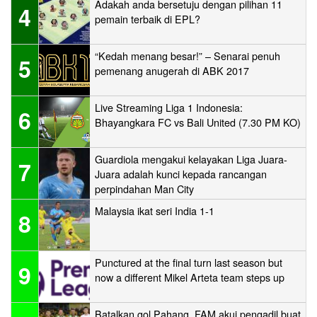
Adakah anda bersetuju dengan pilihan 11
4
pemain terbaik di EPL?
“Kedah menang besar!” – Senarai penuh
5
pemenang anugerah di ABK 2017
Live Streaming Liga 1 Indonesia:
6
Bhayangkara FC vs Bali United (7.30 PM KO)
Guardiola mengakui kelayakan Liga Juara-
7
Juara adalah kunci kepada rancangan
perpindahan Man City
Malaysia ikat seri India 1-1
8
Punctured at the final turn last season but
9
now a different Mikel Arteta team steps up
Batalkan gol Pahang, FAM akui pengadil buat