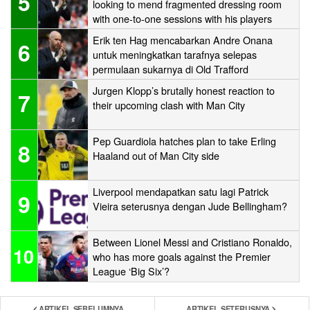
5
looking to mend fragmented dressing room
with one-to-one sessions with his players
Erik ten Hag mencabarkan Andre Onana
6
untuk meningkatkan tarafnya selepas
permulaan sukarnya di Old Trafford
Jurgen Klopp’s brutally honest reaction to
7
their upcoming clash with Man City
Pep Guardiola hatches plan to take Erling
8
Haaland out of Man City side
Liverpool mendapatkan satu lagi Patrick
9
Vieira seterusnya dengan Jude Bellingham?
Between Lionel Messi and Cristiano Ronaldo,
10
who has more goals against the Premier
League ‘Big Six’?
ARTIKEL SEBELUMNYA
ARTIKEL SETERUSNYA