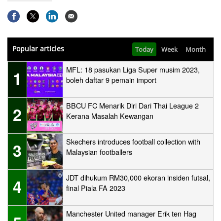
Popular articles
Today
Week
Month
MFL: 18 pasukan Liga Super musim 2023,
1
boleh daftar 9 pemain import
BBCU FC Menarik Diri Dari Thai League 2
2
Kerana Masalah Kewangan
Skechers introduces football collection with
3
Malaysian footballers
JDT dihukum RM30,000 ekoran insiden futsal,
4
final Piala FA 2023
Manchester United manager Erik ten Hag