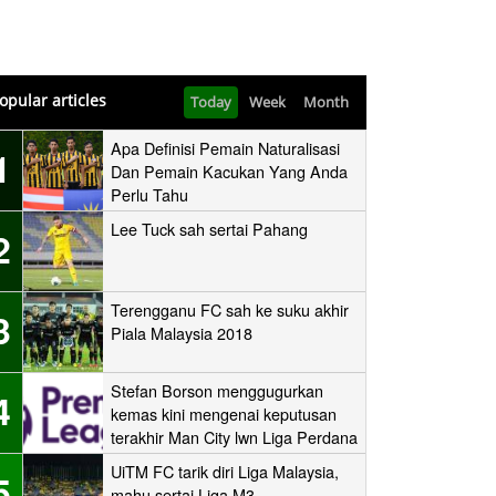
opular articles
Today
Week
Month
Apa Definisi Pemain Naturalisasi
1
Dan Pemain Kacukan Yang Anda
Perlu Tahu
Lee Tuck sah sertai Pahang
2
Terengganu FC sah ke suku akhir
3
Piala Malaysia 2018
Stefan Borson menggugurkan
4
kemas kini mengenai keputusan
terakhir Man City lwn Liga Perdana
UiTM FC tarik diri Liga Malaysia,
5
mahu sertai Liga M3