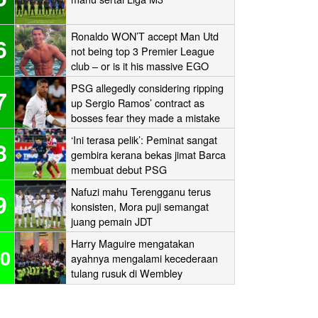
Ronaldo WON’T accept Man Utd
6
not being top 3 Premier League
club – or is it his massive EGO
speaking?
PSG allegedly considering ripping
7
up Sergio Ramos’ contract as
bosses fear they made a mistake
signing the Real Madrid icon
‘Ini terasa pelik’: Peminat sangat
8
gembira kerana bekas jimat Barca
membuat debut PSG
Nafuzi mahu Terengganu terus
9
konsisten, Mora puji semangat
juang pemain JDT
Harry Maguire mengatakan
0
ayahnya mengalami kecederaan
tulang rusuk di Wembley
‘stampede’